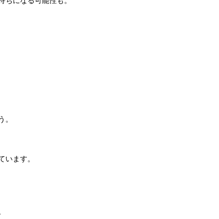
持ちになる可能性も。
う。
ています。
。