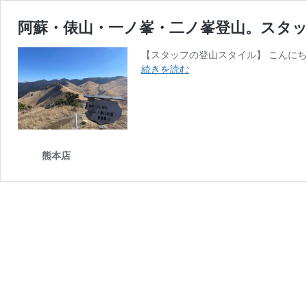
阿蘇・俵山・一ノ峯・二ノ峯登山。スタ
【スタッフの登山スタイル】 こんにちは。
阿
続きを読む
蘇・
俵
山・
一
ノ
峯・
熊本店
二
ノ
峯
登
山。
ス
タ
ッ
フ
の