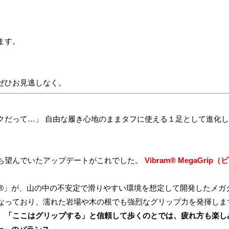
ます。
ぜひお見逃しなく。
クだって…」 自由な履き心地のままタフに使える１足として進化し
ち望んでいたアップデートがこれでした。
Vibram® MegaGr
am®」が、山の中の不安定で滑りやすい環境を想定して開発したメガ
なっており、濡れた岩場や木の根でも強烈なグリップ力を発揮しま
、「ここはグリップする」と信頼して歩くのとでは、疲れ方も楽し