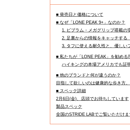
■ 発売日と価格について
■ なぜ「LONE PEAK 9+」なのか？
1. ビブラム・メガグリップ搭載の
2. 足裏からの情報をキャッチする
3. タフに使える耐久性と、優しい
■ 私たちが「LONE PEAK」を勧める
ハイキングの本場アメリカでも証
■ 他のブランドと何が違うのか？
目指して欲しいのは健康的な歩き方。
■ スペック詳細
2月6日(金)、店頭でお待ちしています
製品スペック
全国のSTRIDE LABでご覧いただけ