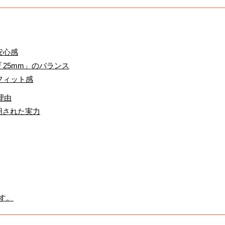
安心感
「25mm」のバランス
フィット感
理由
明された実力
ます。