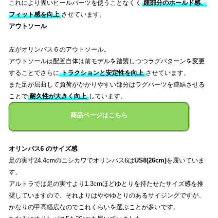
これにより固いヒールパーツを使うことなくく
踵部分のホールド感、
フィット感を向上
させています。
アウトソール
左がオリンパス６のアウトソール。
アウトソールは配置自体は前モデルを踏襲しつつラグパターンを変更
することでさらに
トラクションと安定性を向上
させています。
また足が屈曲して負荷がかかりやすい部分はラグパーツを連結させる
ことで
耐久性が大きく向上
しています。
商品ページはこちら
オリンパス6 のサイズ感
足の実寸24.4cmのニシカワでオリンパス6は
US8(26cm)
を履いていま
す。
アルトラでは足の実寸より1.3cmほどゆとりを持たせたサイズ感を推
奨していますので、それよりはややゆとりのあるサイジングですが、
かなりの甲高幅広なのでこれくらいを選ぶことが多いです。