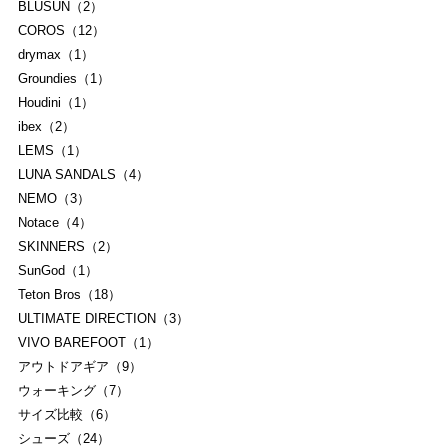
BLUSUN（2）
COROS（12）
drymax（1）
Groundies（1）
Houdini（1）
ibex（2）
LEMS（1）
LUNA SANDALS（4）
NEMO（3）
Notace（4）
SKINNERS（2）
SunGod（1）
Teton Bros（18）
ULTIMATE DIRECTION（3）
VIVO BAREFOOT（1）
アウトドアギア（9）
ウォーキング（7）
サイズ比較（6）
シューズ（24）