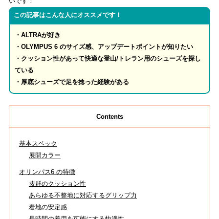
いです！
この記事はこんな人にオススメです！
RECRUIT
採用
・ALTRAが好き
・OLYMPUS 6 のサイズ感、アップデートポイントが知りたい
・クッション性があって快適な登山/トレラン用のシューズを探し
OFFICIAL
ている
・厚底シューズで足を捻った経験がある
ストライトラボ公式
TOP
EVENT
Contents
ストライトラボ公式独自の最新
イベント
情報
基本スペック
REVIEW
展開カラー
ストライトラボ公式独自の
商品レビュー
オリンパス6 の特徴
抜群のクッション性
STAFFBLOG
あらゆる不整地に対応するグリップ力
ストライトラボ公式の
スタッフブログ
着地の安定感
長時間の着用を可能にする快適性