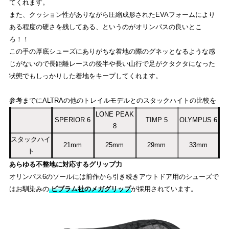
てくれます。
また、クッション性がありながら圧縮成形されたEVAフォームにより
ある程度の硬さを残してある、というのがオリンパスの良いとこ
ろ！！
この手の厚底シューズにありがちな着地の際のグネッとなるような感
じがないので長距離レースの後半や長い山行で足がクタクタになった
状態でもしっかりした着地をキープしてくれます。
参考までにALTRAの他のトレイルモデルとのスタックハイトの比較を
LONE PEAK
SPERIOR 6
TIMP 5
OLYMPUS 6
8
スタックハイ
21mm
25mm
29mm
33mm
ト
あらゆる不整地に対応するグリップ力
オリンパス6のソールには前作から引き続きアウトドア用のシューズで
はお馴染みの
ビブラム社のメガグリップ
が採用されています。