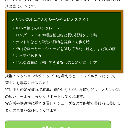
メと言えそうです。
オリンパス6 はこんなシーンや人にオススメ！！
・100km越えのロングレース
・ロングトレイルや縦走登山など長い距離を歩く時
・テント泊などで重たい荷物を背負って歩く時
・登山でローカットシューズを試してみたいけど、まだ足の筋
力に不安がある方
・どんな路面にも対応できる安心の１足が欲しい方
抜群のクッションやグリップ力を考えると、トレイルランだけでなく
登山にも非常にオススメ！
特に下りの足が疲れて着地が疎かになりがちな時などは、オリンパス
の広いソールがしっかりサポートしてくれます。
安定感や快適性に重きを置いたシューズなので距離が長ければ長いほ
どその真価を発揮してくれます！