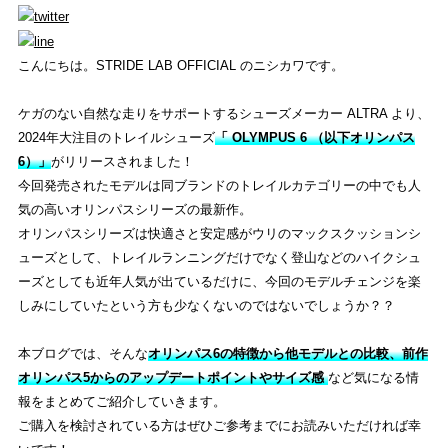
WHAT'S STRIDE LAB ?
STRIDE LABとは？
こんにちは。STRIDE LAB OFFICIAL のニシカワです。
ONLINE SHOP
オンライン ショップ
ケガのない自然な走りをサポートするシューズメーカー ALTRA より、
2024年大注目のトレイルシューズ
「 OLYMPUS 6 （以下オリンパス
EVENT
6）」
がリリースされました！
今回発売されたモデルは同ブランドのトレイルカテゴリーの中でも人
イベント
気の高いオリンパスシリーズの最新作。
オリンパスシリーズは快適さと安定感がウリのマックスクッションシ
REVIEW
ューズとして、トレイルランニングだけでなく登山などのハイクシュ
商品レビュー
ーズとしても近年人気が出ているだけに、今回のモデルチェンジを楽
しみにしていたという方も少なくないのではないでしょうか？？
COLUMN
本ブログでは、そんな
オリンパス6の特徴から他モデルとの比較、前作
コラム
オリンパス5からのアップデートポイントやサイズ感
など気になる情
報をまとめてご紹介していきます。
SHOP
ご購入を検討されている方はぜひご参考までにお読みいただければ幸
店舗一覧