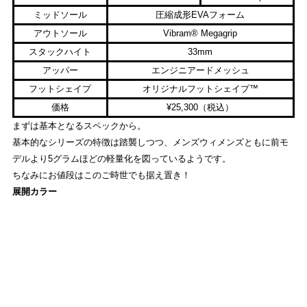
ミッドソール
圧縮成形EVAフォーム
アウトソール
Vibram® Megagrip
スタックハイト
33mm
アッパー
エンジニアードメッシュ
フットシェイプ
オリジナルフットシェイプ™
価格
¥25,300（税込）
まずは基本となるスペックから。
基本的なシリーズの特徴は踏襲しつつ、メンズウィメンズともに前モ
デルより5グラムほどの軽量化を図っているようです。
ちなみにお値段はこのご時世でも据え置き！
展開カラー