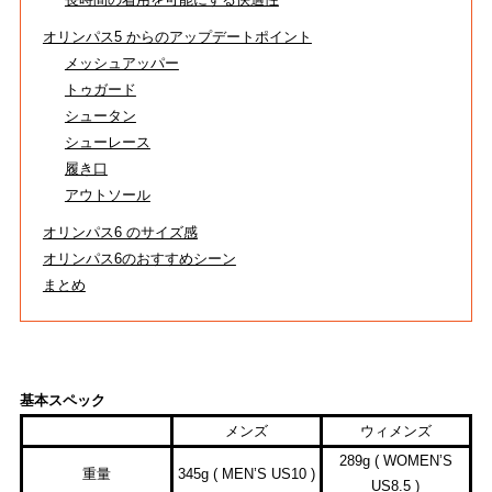
SHOP INFORMATION
オリンパス5 からのアップデートポイント
ストライトラボ公式
店舗情報
メッシュアッパー
トゥガード
シュータン
シューレース
履き口
アウトソール
オリンパス6 のサイズ感
オリンパス6のおすすめシーン
まとめ
基本スペック
メンズ
ウィメンズ
289g ( WOMEN’S
重量
345g ( MEN’S US10 )
US8.5 )