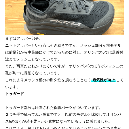
まずはアッパー部分。
ニットアッパーという点は引き続きですが、メッシュ部分が前モデル
は前足部から中足部にかけてだったのに対し、オリンパス6では足首付
近までメッシュとなっています。
また、写真だとわかりにくいですが、オリンパス6のほうがメッシュの
孔が均一に長細くなっています。
これによりメッシュ部分の耐久性を損なうことなく
通気性が向上
して
います。
トゥガード
トゥガード部分は圧着された保護パーツがついています。
２つを手で触ってみた感覚ですと、以前のモデルと比較してオリンパ
ス6のほうが若干柔らかい素材になっているように感じました。
これにより、例えばトレイルをくだっているようなシーンでつま先が