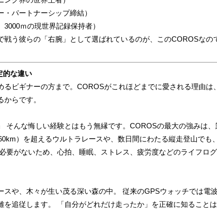
ー・パートナーシップ締結）
m、3000ｍの現世界記録保持者）
で戦う彼らの「右腕」として選ばれているのが、このCOROSなの
定的な違い
めるビギナーの方まで。COROSがこれほどまでに愛される理由は
るからです。
」 そんな悔しい経験とはもう無縁です。COROSの最大の強みは
160km）を超えるウルトラレースや、数日間にわたる縦走登山で
る必要がないため、心拍、睡眠、ストレス、疲労度などのライフログ
スや、木々が生い茂る深い森の中。 従来のGPSウォッチでは電波
離を追従します。 「自分がどれだけ走ったか」を正確に知ること