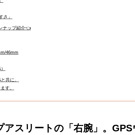
」
やすさ」
ンナップ紹介👈
m/46mm
S）
Sと共に。
けます。
プアスリートの「右腕」。GPS