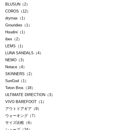
BLUSUN（2）
COROS（12）
drymax（1）
Groundies（1）
Houdini（1）
ibex（2）
LEMS（1）
LUNA SANDALS（4）
NEMO（3）
Notace（4）
SKINNERS（2）
SunGod（1）
Teton Bros（18）
ULTIMATE DIRECTION（3）
VIVO BAREFOOT（1）
アウトドアギア（9）
ウォーキング（7）
サイズ比較（6）
シューズ（24）