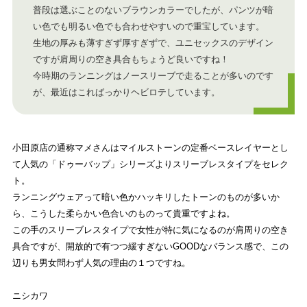
普段は選ぶことのないブラウンカラーでしたが、パンツが暗
い色でも明るい色でも合わせやすいので重宝しています。
生地の厚みも薄すぎず厚すぎずで、ユニセックスのデザイン
ですが肩周りの空き具合もちょうど良いですね！
今時期のランニングはノースリーブで走ることが多いのです
が、最近はこればっかりヘビロテしています。
小田原店の通称マメさんはマイルストーンの定番ベースレイヤーとし
て人気の「ドゥーバップ」シリーズよりスリーブレスタイプをセレク
ト。
ランニングウェアって暗い色かハッキリしたトーンのものが多いか
ら、こうした柔らかい色合いのものって貴重ですよね。
この手のスリーブレスタイプで女性が特に気になるのが肩周りの空き
具合ですが、開放的で有つつ緩すぎないGOODなバランス感で、この
辺りも男女問わず人気の理由の１つですね。
ニシカワ