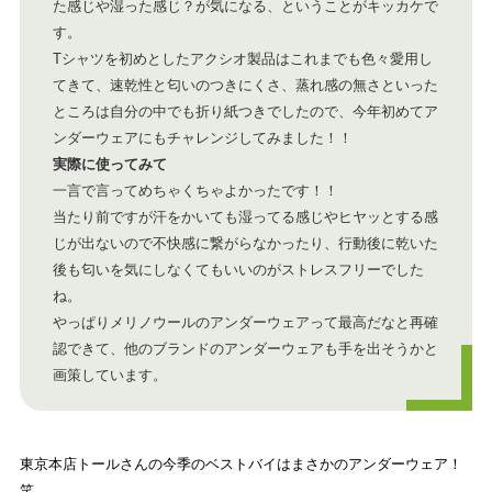
た感じや湿った感じ？が気になる、ということがキッカケで
す。
Tシャツを初めとしたアクシオ製品はこれまでも色々愛用し
てきて、速乾性と匂いのつきにくさ、蒸れ感の無さといった
ところは自分の中でも折り紙つきでしたので、今年初めてア
ンダーウェアにもチャレンジしてみました！！
実際に使ってみて
一言で言ってめちゃくちゃよかったです！！
当たり前ですが汗をかいても湿ってる感じやヒヤッとする感
じが出ないので不快感に繋がらなかったり、行動後に乾いた
後も匂いを気にしなくてもいいのがストレスフリーでした
ね。
やっぱりメリノウールのアンダーウェアって最高だなと再確
認できて、他のブランドのアンダーウェアも手を出そうかと
画策しています。
東京本店トールさんの今季のベストバイはまさかのアンダーウェア！
笑