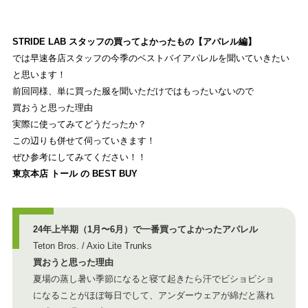
SHOP INFORMATION
ストライトラボ公式
店舗情報
STRIDE LAB スタッフの買ってよかったもの【アパレル編】
では早速各店スタッフの今季のベストバイアパレルを聞いていきたい
と思います！
前回同様、単に買った服を聞いただけではもったいないので
買おうと思った理由
実際に使ってみてどうだったか？
この辺りも併せて伺っていきます！
ぜひ参考にしてみてください！！
東京本店 トール の BEST BUY
24年上半期（1月〜6月）で一番買ってよかったアパレル
Teton Bros. / Axio Lite Trunks
買おうと思った理由
夏場の蒸し暑い季節になると寝て起きたら汗でビショビショ
になることがほぼ毎日でして、アンダーウェアが綿だと蒸れ