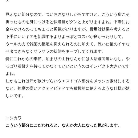
見えない部分なので、ついおざなりしがちですけど、こういう所こそ
拘ったものを身につけると快適度がグンと上がりますよね。下着にお
金をかけるのってちょっと勇気がいりますが、費用対効果を考えると
下手にいいギアを新調するよりよっぽどコスパが良かったりして。
ウールの力で雑菌の繁殖を抑えられるのに加えて、乾いた後のイヤな
ベタつきもなくサラサラの状態をキープしてくれます。
特にこれからの季節、泊まりの山行なんかには大活躍間違いなし。や
っぱり着替えを持ってかなくていいというのはインパクト大きいです
よね。
しかもこれは汗が抜けづらいウエストゴム部分をメッシュ素材にする
など、強度の高いアクティビティでも積極的に使えるような仕様が嬉
しいです。
ニシカワ
こういう部分にこだわれると、なんか大人になった気がします。