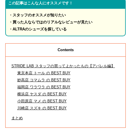
この記事はこんな人にオススメです！
RECRUIT
・スタッフのオススメが知りたい
採用
・買った人ならではのリアルなレビューが見たい
・ALTRAのシューズを探している
OFFICIAL
ストライトラボ公式
TOP
Contents
EVENT
STRIDE LAB スタッフの買ってよかったもの【アパレル編】
ストライトラボ公式独自の最新
イベント
情報
東京本店 トール の BEST BUY
妙高店 コマムラ の BEST BUY
REVIEW
福岡店 ワラワラ の BEST BUY
横浜店 ヤスダ の BEST BUY
ストライトラボ公式独自の
商品レビュー
小田原店 マメ の BEST BUY
川崎店 スズキ の BEST BUY
STAFFBLOG
まとめ
ストライトラボ公式の
スタッフブログ