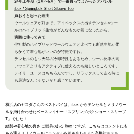
24年上半期（1月〜6月）で一番買ってよかったアパレル
ibex / Springbok Short Sleeve Tee
買おうと思った理由
ウールウェアが好きで、アイベックスの出すテンセル×ウー
ルのハイブリッド生地がどんなものか気になったから。
実際に使ってみて
他社製のハイブリッドウールウェアと比べても断然生地が柔
らかくて着心地がいいのが特徴ですね。
テンセルのもつ天然の冷却特性もあるため、ウール比率の高
いウェアよりもアクティブに使えるのも嬉しいところです。
デイリーユースはもちろんですし、リラックスして走る時に
も最適なんじゃないかと感じています。
横浜店のヤスダさんのベストバイは、ibex からテンセルとメリノウー
ルを掛け合わせたベースレイヤー「スプリングボクショートスリーブ
T」でした！
縫製や着心地の良さに定評のある ibex ですが、こちらはコメントにも
ある通りメリノウールにテンセルを組み合わせるた高機能モデル。