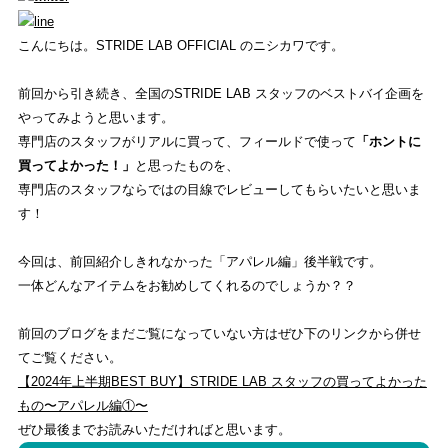
STRIDE LABとは？
こんにちは。STRIDE LAB OFFICIAL のニシカワです。
ONLINE SHOP
前回から引き続き、全国のSTRIDE LAB スタッフのベストバイ企画を
オンライン ショップ
やってみようと思います。
専門店のスタッフがリアルに買って、フィールドで使って
「ホントに
EVENT
買ってよかった！」
と思ったものを、
イベント
専門店のスタッフならではの目線でレビューしてもらいたいと思いま
す！
REVIEW
商品レビュー
今回は、前回紹介しきれなかった「アパレル編」後半戦です。
一体どんなアイテムをお勧めしてくれるのでしょうか？？
COLUMN
前回のブログをまだご覧になっていない方はぜひ下のリンクから併せ
コラム
てご覧ください。
【2024年上半期BEST BUY】STRIDE LAB スタッフの買ってよかった
SHOP
もの〜アパレル編①〜
店舗一覧
ぜひ最後までお読みいただければと思います。