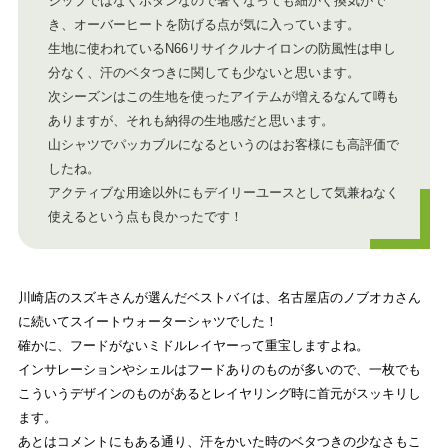
ジップではなくボタンなので暑くなっても細かく換気がで
き、オーバーヒートを防げる点が気に入っています。
生地に使われているN66リサイクルナイロンの防風性は申し
分なく、汗のベタつきに関しても少ないと思います。
次シーズンはこの生地を使ったアイテムが増えるなんて噂も
ありますが、それも納得の生地感だと思います。
山シャツでパッカブルになるというのはお客様にも高評価で
したね。
アクティブな用途以外にもデイリーユースとして気兼ねなく
使えるという点も良かったです！
川崎店のスズキさんが選んだベストバイは、名古屋店のノブオカさん
に続いてスイートウォーターシャツでした！
確かに、フードがないミドルレイヤーって重宝しますよね。
インサレーションやシェルはフードありのものが多いので、一枚でも
こういうデザインのものがあるとレイヤリング時に首元がスッキリし
ます。
あとはコメントにもある通り、汗をかいた時のベタつきの少なさもこ