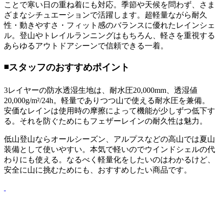
ことで寒い日の重ね着にも対応。季節や天候を問わず、さま
ざまなシチュエーションで活躍します。超軽量ながら耐久
性・動きやすさ・フィット感のバランスに優れたレインシェ
ル。登山やトレイルランニングはもちろん、軽さを重視する
あらゆるアウトドアシーンで信頼できる一着。
◾️スタッフのおすすめポイント
3レイヤーの防水透湿生地は、耐水圧20,000mm、透湿値
20,000g/m²/24h。軽量でありつつ山で使える耐水圧を兼備。
安価なレインは使用時の摩擦によって機能が少しずつ低下す
る。それを防ぐためにもフェザーレインの耐久性は魅力。
低山登山ならオールシーズン、アルプスなどの高山では夏山
装備として使いやすい。本気で軽いのでウインドシェルの代
わりにも使える。なるべく軽量化をしたいのはわかるけど、
安全に山に挑むためにも、おすすめしたい商品です。