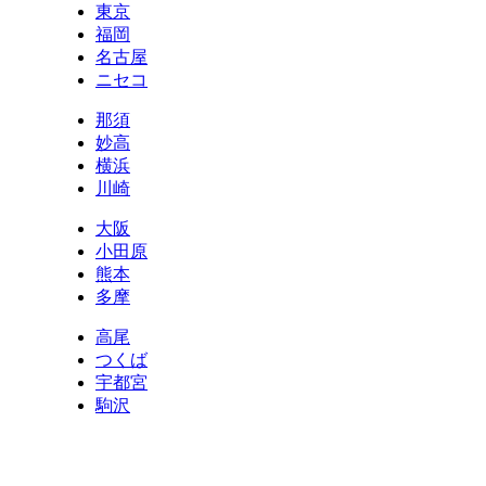
東京
福岡
名古屋
ニセコ
那須
妙高
横浜
川崎
大阪
小田原
熊本
多摩
高尾
つくば
宇都宮
駒沢