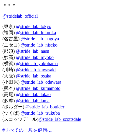
＊＊＊
@stridelab_official
(東京)
@stride_lab_tokyo
(福岡)
@stride_lab_fukuoka
(名古屋)
@stride_lab_nagoya
(ニセコ)
@stride_lab_niseko
(那須)
@stride_lab_nasu
(妙高)
@stride_lab_myoko
(横浜)
@stridelab_yokohama
(川崎)
@stridelab_kawasaki
(大阪)
@stride_lab_osaka
(小田原)
@stride_lab_odawara
(熊本)
@stride_lab_kumamoto
(高尾)
@stride_lab_takao
(多摩)
@stride_lab_tama
(ボルダー)
@stride_lab_boulder
(つくば)
@stride_lab_tsukuba
(スコッツデール)
@stride_lab_scottsdale
#すべての一歩を健康に