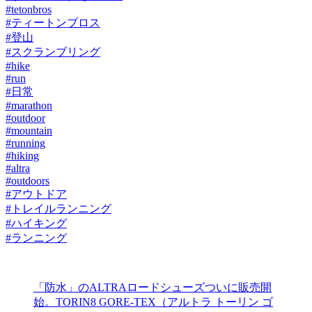
#tetonbros
#ティートンブロス
#登山
#スクランブリング
#hike
#run
#日常
#marathon
#outdoor
#mountain
#running
#hiking
#altra
#outdoors
#アウトドア
#トレイルランニング
#ハイキング
#ランニング
「防水」のALTRAロードシューズついに販売開
始。TORIN8 GORE-TEX（アルトラ トーリン ゴ