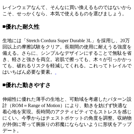
レインウェアなんて、そんなに買い換えるものではないから
こそ、せっかくなら、本気で使えるものを選びましょう。
◾️優れた耐久性
生地には「Stretch Cordura Super Durable 3L」を採用し、20万
回以上の摩擦試験をクリア。長期間の使用に耐えうる強度を
備える。さらに、シンプルなデザインにすることで無駄を省
き、軽さと強さを両立。岩肌で擦っても、木々が引っかかっ
ても、破れるリスクを軽減してくれる。これってトレイルで
はいちばん必要な要素。
◾️優れた動きやすさ
伸縮性に優れた薄手の生地と、可動域を考慮したパターン設
計（ROM＝Range of Motion）により、動きを妨げず快適な
着心地を実現。長時間のアクティビティでもストレスを感じ
にくい。今季からはチェストポケットの角度を調整。収納物
が外側に寄って腕振りの邪魔にならないように形状をアップ
デート。