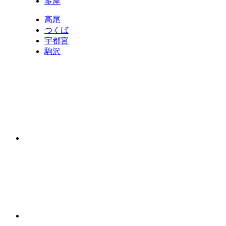
多摩
高尾
つくば
宇都宮
駒沢