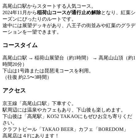
高尾山口駅からスタートする人気コース。
2024年11月から
稲荷山コースが通行止め解除
となり、紅葉シ
ーズンにぴったりのルートです。
途中には展望デッキがあり、八王子の街並みや紅葉のグラデ
ーションを一望できます。
コースタイム
高尾山口駅 → 稲荷山展望台（約1時間） → 高尾山山頂（約1
時間20分）
下山は1号路または琵琶滝コースを利用。
（往復 約2.5〜3時間）
アクセス
京王線「高尾山口駅」下車すぐ。
駅周辺には温泉やカフェもあり、下山後も楽しめます。
下山後は「高尾駅」KO52 TAKAOにもぜひお立ち寄りくだ
さい。
クラフトビール「TAKAO BEER」カフェ「BOREDOM」
高尾店は４Fにあります！