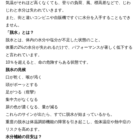
気温がそれほど高くなくても、登りの負荷、風、標高差などで、じわ
じわと水分は失われていきます。
EVENT
また、街と違いコンビニや自販機ですぐに水分を入手することもでき
ストライトラボ高尾店独自の最新
イベント
情報
ません。
「脱水」とは？
REVIEW
脱水とは、体内の水分や塩分が不足した状態のこと。
体重の2%の水分が失われるだけで、パフォーマンスが著しく低下する
ストライトラボ高尾店独自の
商品レビュー
と言われています。
10％を超えると、命の危険すらある状態です。
STAFFBLOG
脱水の兆候
ストライトラボ高尾店の
スタッフブログ
口が乾く、喉が渇く
頭がボーッとする
SHOP INFORMATION
足がつる（痙攣）
集中力がなくなる
ストライトラボ高尾店
店舗情報
尿の色が濃くなる、量が減る
これらのサインが出たら、すでに脱水が始まっているかも。
重度の脱水は体温調節機能の障害を引き起こし、低体温症や熱中症の
リスクを高めます。
水分補給の目安は？