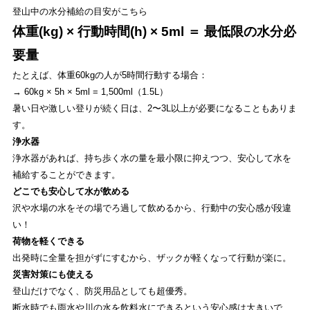
登山中の水分補給の目安がこちら
体重(kg) × 行動時間(h) × 5ml ＝ 最低限の水分必
要量
たとえば、体重60kgの人が5時間行動する場合：
→ 60kg × 5h × 5ml = 1,500ml（1.5L）
暑い日や激しい登りが続く日は、2〜3L以上が必要になることもありま
す。
浄水器
浄水器があれば、持ち歩く水の量を最小限に抑えつつ、安心して水を
補給することができます。
どこでも安心して水が飲める
沢や水場の水をその場でろ過して飲めるから、行動中の安心感が段違
い！
荷物を軽くできる
出発時に全量を担がずにすむから、ザックが軽くなって行動が楽に。
災害対策にも使える
登山だけでなく、防災用品としても超優秀。
断水時でも雨水や川の水を飲料水にできるという安心感は大きいで