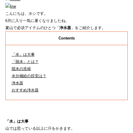
イベント
こんにちは、ホシです。
REVIEW
6月に入り一気に暑くなりましたね。
夏山で必須アイテムのひとつ「
浄水器
」をご紹介します。
商品レビュー
Contents
COLUMN
コラム
「水」は大事
「脱水」とは？
SHOP
脱水の兆候
水分補給の目安は？
店舗一覧
浄水器
おすすめ浄水器
RECRUIT
採用
「水」は大事
TAKAO
山では思っている以上に汗をかきます。
ストライトラボ高尾店
TOP