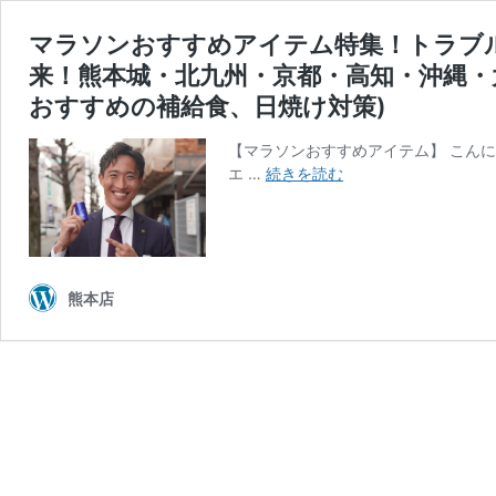
マラソンおすすめアイテム特集！トラブ
来！熊本城・北九州・京都・高知・沖縄
おすすめの補給食、日焼け対策)
【マラソンおすすめアイテム】 こんにち
マ
エ …
続きを読む
ラ
ソ
ン
お
す
熊本店
す
め
ア
イ
テ
ム
特
集！