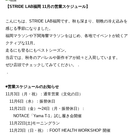
REVIEW
【STRIDE LAB福岡 11月の営業スケジュール】
商品レビュー
こんにちは、STRIDE LAB福岡です。秋も深まり、朝晩の冷え込みを
感じる季節になりました。
COLUMN
福岡マラソンや下関海響マラソンをはじめ、各地でイベントが続くア
コラム
クティブな11月。
走るにも登るにもベストシーズン。
SHOP
当店では、秋冬のアパレルや新作ギアが続々と入荷しています。
店舗一覧
ぜひ店頭でチェックしてみてください。．
．
RECRUIT
◉営業スケジュールのお知らせ
採用
11月3日（月・祝）：通常営業（文化の日）
11月6日（水）：振替休日
11月21日（金）〜24日（月・振替休日）：
STRIDE LAB FUKUOKA
NOTACE「Yama T-1」試し履き会開催
ストライトラボ福岡店
TOP
11月22日(土)モーニングラン
11月23日（日・祝）：FOOT HEALTH WORKSHOP 開催