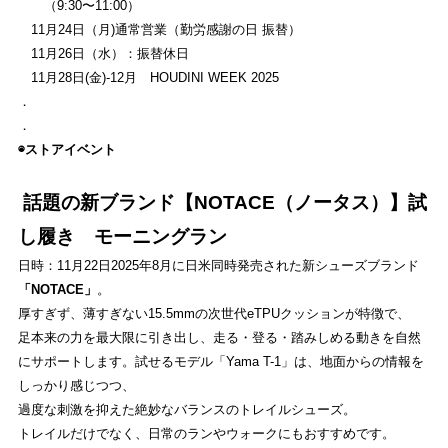
EVENT
（9:30〜11:00）
11月24日（月)通常営業（勤労感謝の日 振替）
ストライトラボ福岡店独自の最新
イベント
情報
11月26日（水）：振替休日
11月28日(金)-12月 HOUDINI WEEK 2025
REVIEW
．
ストライトラボ福岡店独自の
商品レビュー
．
◉ストアイベント
STAFFBLOG
ストライトラボ福岡店の
スタッフブログ
話題の新ブランド【NOTACE（ノータス）】試
し履き モーニングラン
SHOP INFORMATION
日時：11月22日2025年8月に日米同時発売された新シューズブランド
ストライトラボ福岡店
店舗情報
「NOTACE」
。
厚すぎず、薄すぎない15.5mmの次世代eTPUクッションが特徴で、
足本来の力を最大限に引き出し、走る・登る・踏みしめる動きを自然
にサポートします。試せるモデル「Yama T-1」は、地面からの情報を
しっかり感じつつ、
過度な刺激を抑えた絶妙なバランスのトレイルシューズ。
トレイルだけでなく、日常のランやウォークにもおすすめです。