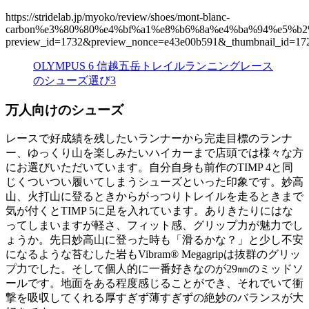
https://stridelab.jp/myoko/review/shoes/mont-blanc-
carbon%e3%80%80%e4%bf%a1%e8%b6%8a%e4%ba%94%e5%b
preview_id=1732&preview_nonce=e43e00b591&_thumbnail_id=17
OLYMPUS 6 信越五岳トレイルランニングレース
のシューズ選び3
万人向けのシューズ
レースで好成績を残したいランナーから完走目標のランナ
ー、ゆっくり山を楽しみたいハイカーまで店頭では様々な方
にお選びいただいています。自分自身も前作のTIMP 4と同
じくついつい履いてしまうシューズといった印象です。妙高
山、火打山に登るときからがっつりトレイルを走るときまで
気が付くとTIMP 5に足を入れています。ありきたりにはな
ってしまいますが軽さ、フィット感、グリップ力が魅力でし
ょうか。先日妙高山に登った時も「滑るかな？」と少し不安
になるような苔むした岩もVibram® Megagripは抜群のグリッ
プ力でした。そして個人的に一番好きなのが29㎜のミッドソ
ールです。地面をある程度感じることができ、それでいて衝
撃を吸収してくれる厚すぎず薄すぎずの絶妙のバランスが大