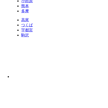
小田原
熊本
多摩
高尾
つくば
宇都宮
駒沢