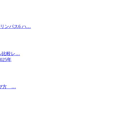
リンパス6 ハ…
ル比較レ…
25年
び方 …