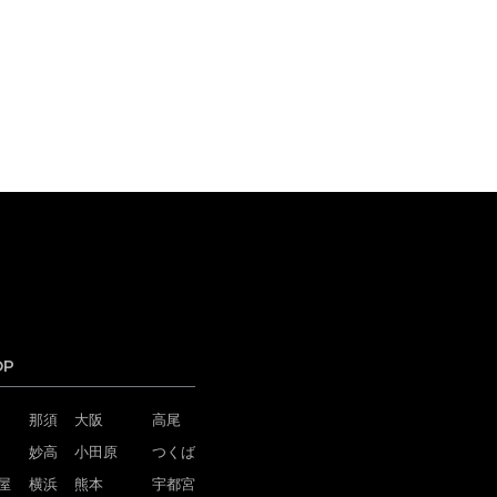
OP
那須
大阪
高尾
妙高
小田原
つくば
屋
横浜
熊本
宇都宮