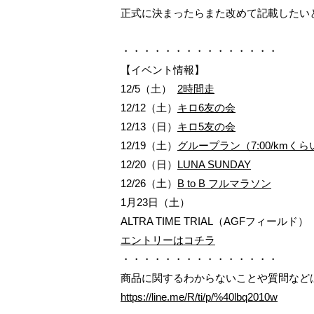
正式に決まったらまた改めて記載したい
・・・・・・・・・・・・・・・
【イベント情報】
12/5（土）
2時間走
12/12（土）
キロ6友の会
12/13（日）
キロ5友の会
12/19（土）
グループラン（7:00/kmくら
12/20（日）
LUNA SUNDAY
12/26（土）
B to B フルマラソン
1月23日（土）
ALTRA TIME TRIAL（AGFフィールド）
エントリーはコチラ
・・・・・・・・・・・・・・・
商品に関するわからないことや質問などは
https://line.me/R/ti/p/%40lbq2010w