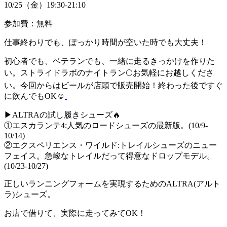
10/25（金）19:30-21:10
参加費：無料
仕事終わりでも、ぽっかり時間が空いた時でも大丈夫！
初心者でも、ベテランでも、一緒に走るきっかけを作りた
い。ストライドラボのナイトラン🌕お気軽にお越しくださ
い。今回からはビールが店頭で販売開始！終わった後ですぐ
に飲んでもOK
☺︎
▶︎ALTRAの試し履きシューズ🔥
①エスカランテ4:人気のロードシューズの最新版。(10/9-
10/14)
②エクスペリエンス・ワイルド:トレイルシューズのニュー
フェイス。急峻なトレイルだって得意なドロップモデル。
(10/23-10/27)
正しいランニングフォームを実現するためのALTRA(アルト
ラ)シューズ。
お店で借りて、実際に走ってみてOK！