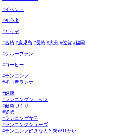
#イベント
#初心者
#どうぞ
#宮崎
#鹿児島
#長崎
#大分
#佐賀
#福岡
#グループラン
#コーヒー
#ランニング
#初心者ランナー
#
健康
#
ランニングショップ
#
健康づくり
#
姿勢
#
ランニング女子
#
ランニングシューズ
#
ランニング好きな人と繋がりたい