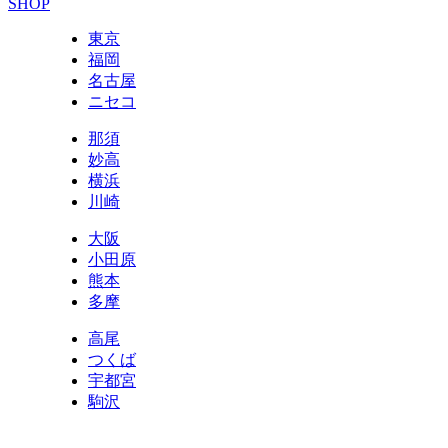
SHOP
東京
福岡
名古屋
ニセコ
那須
妙高
横浜
川崎
大阪
小田原
熊本
多摩
高尾
つくば
宇都宮
駒沢