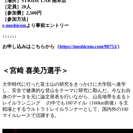
［場所］STRIDE LAB 熊本店
［定員］20人
［参加費］2,500円
［参加方法］
e-moshicom
より事前エントリー
↓↓↓↓↓↓
お申し込みはこちらから（
https://moshicom.com/98753/
）
＜宮﨑 喜美乃選手＞
大学時代に行った富士山の研究をきっかけに大学院へ進学
し、安全で健康的な登山をテーマに研究に勤んだ。今なお自
身のデータを元に論文発表を行いながら、山岳地帯を走るト
レイルランニング の中でも100マイル（160km前後）を主
戦場とするウルトラトレイルランナーとして、国内外の100
マイルレースで活躍する。