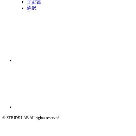
宇都宮
駒沢
© STRIDE LAB All rights reserved.