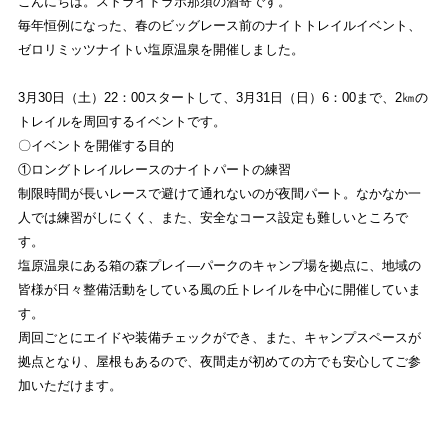
こんにちは。ストライドラボ那須の酒寄です。
REVIEW
毎年恒例になった、春のビッグレース前のナイトトレイルイベント、
商品レビュー
ゼロリミッツナイトい塩原温泉を開催しました。
COLUMN
3月30日（土）22：00スタートして、3月31日（日）6：00まで、2㎞の
コラム
トレイルを周回するイベントです。
〇イベントを開催する目的
SHOP
①ロングトレイルレースのナイトパートの練習
制限時間が長いレースで避けて通れないのが夜間パート。なかなか一
店舗一覧
人では練習がしにくく、また、安全なコース設定も難しいところで
す。
RECRUIT
塩原温泉にある箱の森プレイ―パークのキャンプ場を拠点に、地域の
採用
皆様が日々整備活動をしている風の丘トレイルを中心に開催していま
す。
周回ごとにエイドや装備チェックができ、また、キャンプスペースが
NASU
拠点となり、屋根もあるので、夜間走が初めての方でも安心してご参
加いただけます。
ストライトラボ那須店
TOP
EVENT