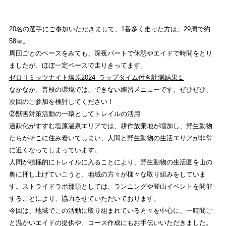
ストライトラボ那須店独自の最新
イベント
情報
20名の選手にご参加いただきまして、1番多く走った方は、29周で約
REVIEW
58㎞。
ストライトラボ那須店独自の
商品レビュー
周回ごとのペースをみても、深夜パートで休憩やエイドで時間をとり
ましたが、ほぼ一定ペースで走りきってます。
STAFFBLOG
ゼロリミッツナイト塩原2024_ラップタイム付き計測結果１
なかなか、普段の環境では、できない練習メニューです。ぜひぜひ、
ストライトラボ那須店の
スタッフブログ
次回のご参加を検討してください！
②獣害対策活動の一環としてトレイルの活用
SHOP INFORMATION
過疎化がすすむ塩原温泉エリアでは、耕作放棄地が増加し、野生動物
ストライトラボ那須店
店舗情報
たちがそこに住み着いてしまい、人間と野生動物の生活エリアが非常
に近くなってしまっています。
人間が積極的にトレイルに入ることにより、野生動物の生活圏を山の
奥に押し上げていこうと、地域の方々が様々な取り組みをしていま
す。ストライドラボ那須としては、ランニングや登山イベントを開催
することにより、協力させていただいております。
今回は、地域でこの活動に取り組まれている方々を中心に、一時間ご
と温かいエイドの提供や、コース作成にもお手伝いいただきました。