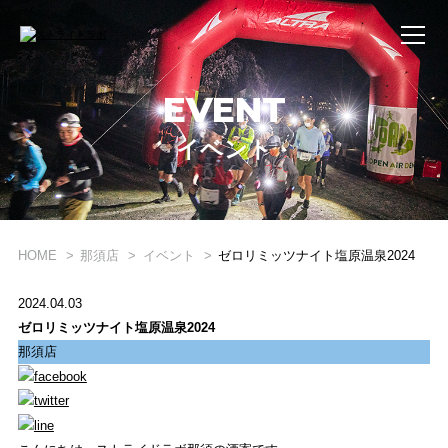
EVENT
イベント
WHAT'S STRIDE LAB ?
STRIDE LABとは？
HOME
那須店
イベント
ゼロリミッツナイト塩原温泉2024
ONLINE SHOP
2024.04.03
オンライン ショップ
ゼロリミッツナイト塩原温泉2024
那須店
EVENT
イベント