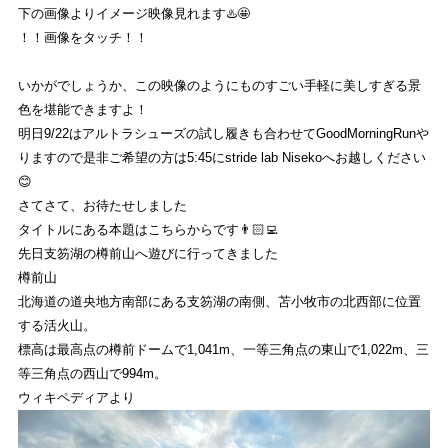
下の画像よりイメージ映像見れます♨️🤩
！！画像をタッチ！！
いかがでしょうか、この映像のようにものすごい手軽に美しすぎる景
色を堪能できますよ！
明日9/22はアルトラシューズの試し履きも合わせてGoodMorningRunや
りますので是非ご希望の方は5:45にstride lab Nisekoへお越しください
😊
さてさて、お待たせしました
タイトルにある本題はこちらからです👨🏻‍💻
先日支笏湖の樽前山へ遊びに行ってきました
樽前山
北海道の道央地方南部にある支笏湖の南側、苫小牧市の北西部に位置
する活火山。
標高は最高点の樽前ドームで1,041m、一等三角点の東山で1,022m、三
等三角点の西山で994m。
ウィキペディアより