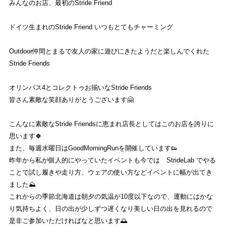
ストライトラボニセコ店
TOP
みんなのお店、最初のStride Friend
EVENT
ドイツ生まれのStride Friend いつもとてもチャーミング
ストライトラボニセコ店独自の最新
イベント
情報
Outdoor仲間とまるで友人の家に遊びにきたようだと楽しんでくれた
Stride Friends
REVIEW
ストライトラボニセコ店独自の
商品レビュー
オリンパス4とコレクトゥお揃いなStride Friends
皆さん素敵な笑顔ありがとうございます🤗
STAFFBLOG
こんなに素敵なStride Friendsに恵まれ店長としてはこのお店を誇りに
ストライトラボニセコ店の
スタッフブログ
思います🍀
また、毎週水曜日はGoodMorningRunを開催しています👟
SHOP INFORMATION
昨年から私が個人的にやっていたイベントも今では StrideLab でやる
ストライトラボニセコ店
店舗情報
ことで試し履きや走り方、ウェアの使い方などイベントに幅が出てき
ました⛰
これからの季節北海道は朝夕の気温が10度以下なので、運動にはかな
り気持ちよく、日の出が少しずつ遅くなり美しい日の出を見れるので
是非ご参加いただければなと思います🌅