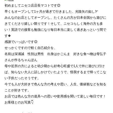
初めましてニセコ店店長マコトです😊
イベント
早くもオープンして1ヶ月が過ぎて行きました、光陰矢の如し🏹
REVIEW
みんなのお店としてオープンし、たくさんの方が日本全国から遊びに
きてくださり嬉しい限りです！そして、ニセコらしく海外の方も多
商品レビュー
い！英語での接客も勉強になり毎日本当に楽しく過ぎあっという間で
す🍀
COLUMN
感謝でいっぱいです😊
コラム
せっかくですので軽く自己紹介を、
名前は深浦誠 性別は男性 出身はかごんま 好きな食べ物は母弘子
SHOP
さんが作るちゃんぽん
母や近所の方によると幼少期から好奇心旺盛で1人で外に遊びに行け
店舗一覧
ば、知らない大人に話しかけていたようで、怪我するまで帰ってこな
い子供だったそうです。
RECRUIT
今でも人が大好きで色んな方の考えや思い、人生、価値観などを知る
採用
ことが好きです。
お店では色んな方の道具への思いや使用感を聞いて楽しい毎日です！
お客様とのお写真👇
NISEKO