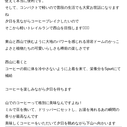
使えて本当に便利です。
そして、コンパクトで軽いので普段の生活でも大変お世話になります
ね
夕日を見ながらコーヒーブレイクしたいので
そこから軽いトレイルランで西山を目指します🏃🏻‍♂️
東山と西山で挟むように大地のパワーを感じれる溶岩ドームのかっこ
よさと植物たちの可愛いらしさも樽前の楽しさです
西山に着くと
コーヒーの前に体を冷やさないように上着を来て、栄養分をSpurtにて
補給
コーヒーを楽しみながら夕日を待ちます
山でのコーヒーって格別に美味なんですよね！
ミルで豆を挽いて、ドリッパーにセットし、お湯を淹れるあの瞬間の
香りが最高なんです
美味しくコーヒーをいただいて夕日を眺めながら下山へ向かいます