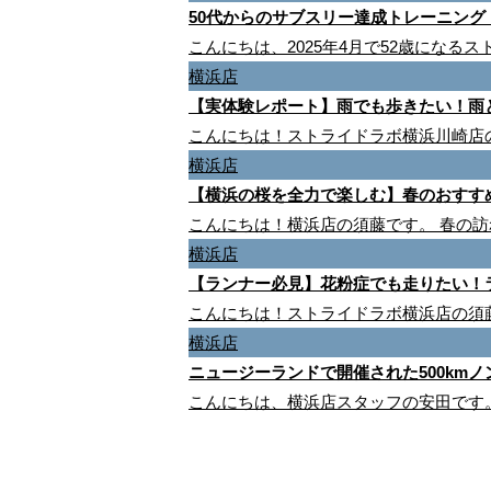
50代からのサブスリー達成トレーニング！
こんにちは、2025年4月で52歳になる
横浜店
【実体験レポート】雨でも歩きたい！雨と
こんにちは！ストライドラボ横浜川崎店の須
横浜店
【横浜の桜を全力で楽しむ】春のおすす
こんにちは！横浜店の須藤です。 春の
横浜店
【ランナー必見】花粉症でも走りたい！
こんにちは！ストライドラボ横浜店の須
横浜店
ニュージーランドで開催された500kmノン
こんにちは、横浜店スタッフの安田です