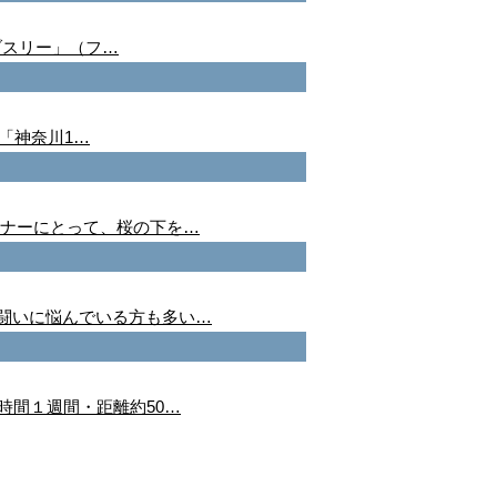
ブスリー」（フ…
ク「神奈川1…
ンナーにとって、桜の下を…
闘いに悩んでいる方も多い…
時間１週間・距離約50…