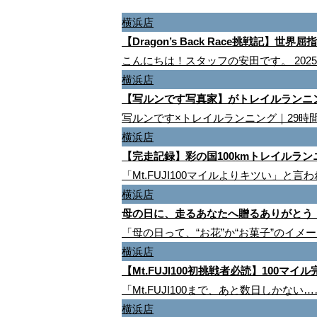
横浜店
【Dragon’s Back Race挑戦記
こんにちは！スタッフの安田です。 202
横浜店
【写ルンです写真家】がトレイルランニン
写ルンです×トレイルランニング｜29時
横浜店
【完走記録】彩の国100kmトレイルラ
「Mt.FUJI100マイルよりキツい」と
横浜店
母の日に、走るあなたへ贈るありがとう
「母の日って、“お花”か“お菓子”のイ
横浜店
【Mt.FUJI100初挑戦者必読】10
「Mt.FUJI100まで、あと数日しか
横浜店