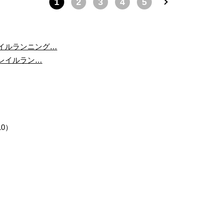
1
2
3
4
5
Ne
xt
イルランニング…
トレイルラン…
0）