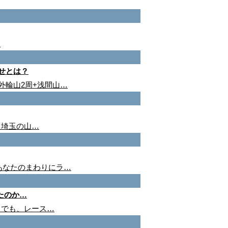
…
せとは？
外輪山2周+浅間山…
、埼玉の山…
あなたのまわりにラ…
たのか…
。でも、レース…