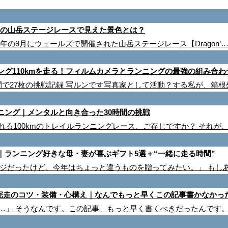
】世界屈指の山岳ステージレースで見えた景色とは？
5年の9月にウェールズで開催された山岳ステージレース【Dragon’
グ110kmを走る！フィルムカメラとランニングの最強の組み合わ
間で27枚の挑戦記録 写ルンです写真家として活動？する私が、箱根
ンニング｜メンタルと向き合った30時間の挑戦
言われる100kmのトレイルランニングレース、ご存じですか？ それが
｜ランニング好きな母・妻が喜ぶギフト5選＋“一緒に走る時間”
メージだったけど、今年はちょっと違うものを贈ってみたい。」 もし
0マイル完走のコツ・装備・心構え｜なんでもっと早くこの記事書かなかっ
ない……」 そうなんです。この記事、もっと早く書くべきだったんです