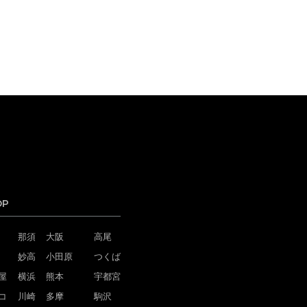
OP
那須
大阪
高尾
妙高
小田原
つくば
屋
横浜
熊本
宇都宮
コ
川崎
多摩
駒沢