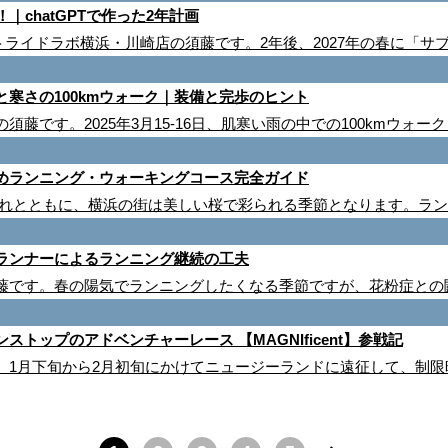
｜chatGPTで作った2年計画
ストライドラボ横浜・川崎店の須藤です。2年後、2027年の春に「サ
寒さの100kmウォーク｜装備と完歩のヒント
藤です。2025年3月15-16日、肌寒い雨の中での100kmウォー
めランニング・ウォーキングコース完全ガイド
訪れとともに、横浜の街は美しい桜で彩られる季節となります。ラ
ランナーによるランニング継続の工夫
藤です。春の陽気でランニングしたくなる季節ですが、花粉症との
ストップのアドベンチャーレース 【MAGNIficent】参戦記
。1月下旬から2月初旬にかけてニュージーランドに遠征して、制限