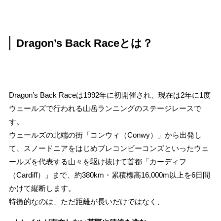
採用
Dragon’s Back Raceとは？
YOKOHAMA
ストライトラボ横浜店
TOP
EVENT
Dragon’s Back Raceは1992年に初開催され、現在は2年に1度
ストライトラボ横浜店独自の最新
イベント
情報
ウェールズで行われる山岳ランニングのステージレースで
す。
REVIEW
ウェールズの北端の街「コンウィ（Conwy）」から出発し
ストライトラボ横浜店独自の
商品レビュー
て、スノードニアをはじめブレコンビーコンズといったウェ
ールズを代表する山々を駆け抜けて首都「カーディフ
STAFFBLOG
（Cardiff）」まで、約380km・累積標高16,000m以上を6日間
ストライトラボ横浜店の
スタッフブログ
かけて縦断します。
特徴的なのは、ただ距離が長いだけではなく、
SHOP INFORMATION
ストライトラボ横浜店
店舗情報