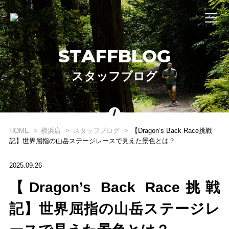
STAFFBLOG
スタッフブログ
HOME
横浜店
スタッフブログ
【Dragon’s Back Race挑戦
記】世界屈指の山岳ステージレースで見えた景色とは？
2025.09.26
【Dragon’s Back Race挑戦
WHAT'S STRIDE LAB ?
記】世界屈指の山岳ステージレ
STRIDE LABとは？