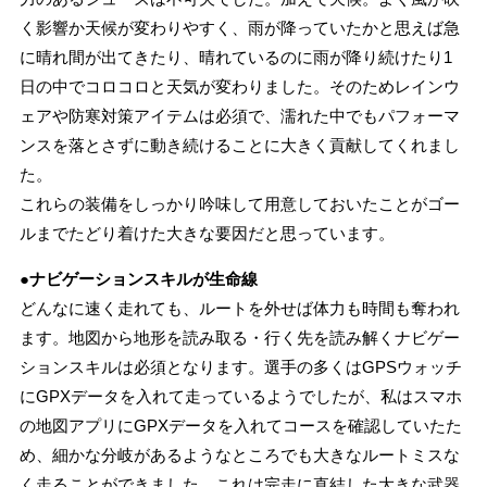
く影響か天候が変わりやすく、雨が降っていたかと思えば急
に晴れ間が出てきたり、晴れているのに雨が降り続けたり1
日の中でコロコロと天気が変わりました。そのためレインウ
ェアや防寒対策アイテムは必須で、濡れた中でもパフォーマ
ンスを落とさずに動き続けることに大きく貢献してくれまし
た。
これらの装備をしっかり吟味して用意しておいたことがゴー
ルまでたどり着けた大きな要因だと思っています。
●ナビゲーションスキルが生命線
どんなに速く走れても、ルートを外せば体力も時間も奪われ
ます。地図から地形を読み取る・行く先を読み解くナビゲー
ションスキルは必須となります。選手の多くはGPSウォッチ
にGPXデータを入れて走っているようでしたが、私はスマホ
の地図アプリにGPXデータを入れてコースを確認していたた
め、細かな分岐があるようなところでも大きなルートミスな
く走ることができました。これは完走に直結した大きな武器