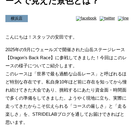
ースで見えた景色とは？
ONLINE SHOP
オンライン ショップ
横浜店
EVENT
こんにちは！スタッフの安田です。
イベント
2025年の9月にウェールズで開催された山岳ステージレース
REVIEW
【Dragon’s Back Race】に参戦してきました！今回はこのレ
ースの様子についてご紹介します。
商品レビュー
このレースは「世界で最も過酷な山岳レース」と呼ばれるほ
COLUMN
ど特別な存在です。私自身10年ほど前に存在を知ってから憧
れ続けてきた大会であり、挑戦するにあたり資金面・時間面
コラム
で多くの準備をしてきました。ようやく現地に立ち、実際に
SHOP
走ってきたからこそ伝えられる「コースの厳しさ」と「走る
楽しさ」を、STRIDELABブログを通してお届けできればと
店舗一覧
思います。
RECRUIT