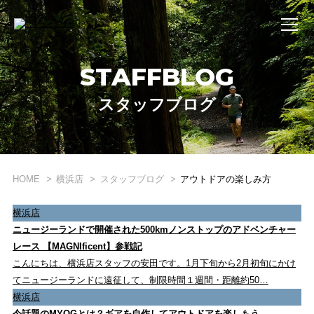
STAFFBLOG
スタッフブログ
WHAT'S STRIDE LAB ?
STRIDE LABとは？
HOME
横浜店
スタッフブログ
アウトドアの楽しみ方
ONLINE SHOP
オンライン ショップ
横浜店
ニュージーランドで開催された500kmノンストップのアドベンチャー
EVENT
レース 【MAGNIficent】参戦記
こんにちは、横浜店スタッフの安田です。1月下旬から2月初旬にかけ
イベント
てニュージーランドに遠征して、制限時間１週間・距離約50…
横浜店
REVIEW
今話題のMYOGとは？ギアを自作してアウトドアを楽しもう