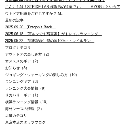
商品レビュー
こんにちは！STRIDE LAB 横浜店の須藤です。 「MYOG」というア
ウトドア用語をご存じですか？ M…
COLUMN
最新の記事
コラム
2025.09.26
【Dragon’s Back…
2025.06.18
【写ルンです写真家】がトレイルランニング…
SHOP
2025.05.22
【完走記録】彩の国100kmトレイルラン…
ブログカテゴリ
店舗一覧
アウトドアの楽しみ方（2）
オススメのギア（2）
RECRUIT
お知らせ（8）
採用
ジョギング・ウォーキングの楽しみ方（10）
ランニングギア（3）
ランニング大会情報（9）
YOKOHAMA
リカバリーギア（1）
横浜ランニング情報（10）
ストライトラボ横浜店
TOP
海外レースの情報（2）
EVENT
店舗カテゴリ
東京本店スタッフブログ
ストライトラボ横浜店独自の最新
イベント
情報