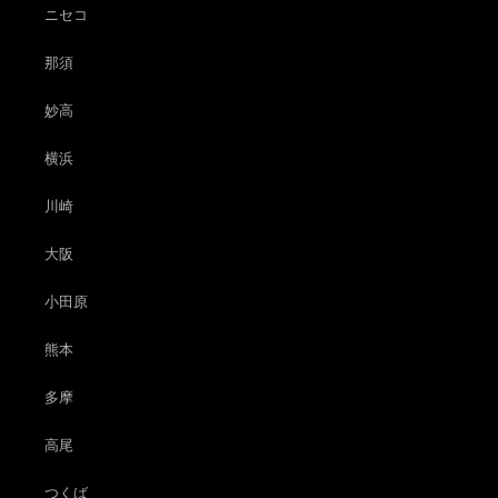
ニセコ
那須
妙高
横浜
川崎
大阪
小田原
熊本
多摩
高尾
つくば