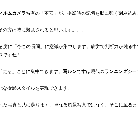
ィルムカメラ
特有の「不安」が、撮影時の記憶を脳に強く刻み込み
その方は特に緊張されると思います。。。
切る度に「今この瞬間」に意識が集中します。疲労で判断力が鈍る
スですね！
「走る」ことに集中できます。
写ルンです
は現代の
ランニング
シー
能な撮影スタイルを実現できます。
された写真と共に蘇ります。単なる風景写真ではなく、そこに至る