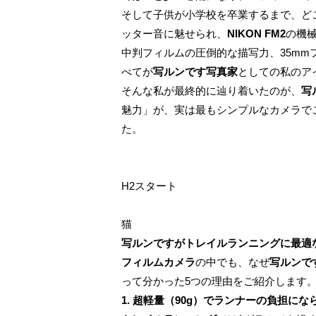
そして子供が小学校を卒業するまで、ど
ッター音に魅せられ、
NIKON FM2
の機
中判フィルムの圧倒的な描写力、35m
べてが
写ルンです写真家
としての私のア
そんな私が最終的に辿り着いたのが、
写
魅力」が、実は最もシンプルなカメラで
た。
H2スタート
猫
写ルンですがトレイルランニングに最適
フィルムカメラ
の中でも、なぜ
写ルンで
って分かった5つの理由をご紹介します
1. 超軽量（90g）でランナーの負担にな