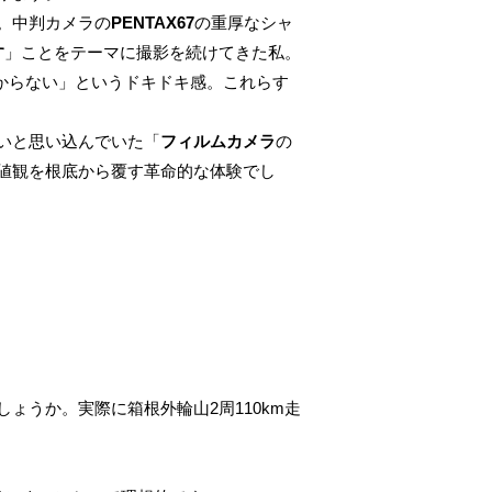
。中判カメラの
PENTAX67
の重厚なシャ
す
」ことをテーマに撮影を続けてきた私。
からない」というドキドキ感。これらす
いと思い込んでいた「
フィルムカメラ
の
値観を根底から覆す革命的な体験でし
ょうか。実際に箱根外輪山2周110km走