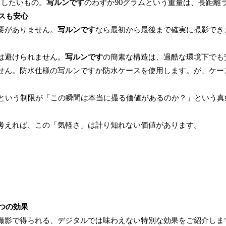
くしたいもの。
写ルンです
のわずか90グラムという重量は、長距離
ースも安心
要がありません。
写ルンです
なら最初から最後まで確実に撮影でき
は避けられません。
写ルンです
の簡素な構造は、過酷な環境下でも
せん。防水仕様の写ルンですか防水ケースを使用します。が、ケー
枚という制限が「この瞬間は本当に撮る価値があるのか？」という真
考えれば、この「気軽さ」は計り知れない価値があります。
つの効果
撮影で得られる、デジタルでは味わえない特別な効果をご紹介しま