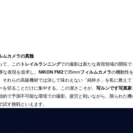
ルムカメラの真髄
って、この
トレイルランニング
での撮影は新たな表現領域の開拓で
厚な表現を追求し、
NIKON FM2
で35mm
フィルムカメラ
の機動性
、それらの高級機材では決して味わえない「純粋さ」を私に教えて
ーを切ることだけに集中する。この潔さこそが、
写ルンです写真家
動的で予測不可能な環境での撮影。疲労と戦いながら、限られた機
で試す挑戦といえます。