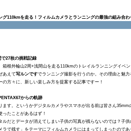
グ110kmを走る！フィルムカメラとランニングの最強の組み合わ
間で27枚の挑戦記録
箱根外輪山2周+浅間山を走る110kmのトレイルランニングイベン
ぜあえて
写ルンです
でランニング撮影を行うのか。その理由と魅力
ーの方々に、新しい楽しみ方を提案する記事ですー！
NTAX67からの軌跡
ります。というかデジタルカメラやスマホが出る前は皆さん35mm
使ったことがあるはず！
タルだとデータが消えてしまい子供の写真が残らないのでは？子供
メラで残す」をテーマにフィルムカメラにはまってしまったのであ