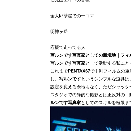
金太郎茶屋での一コマ
明神ヶ岳
応援で走ってる人
写ルンです写真家としての新境地｜フィ
写ルンです写真家
として活動する私にと
これまで
PENTAX67
で中判フィルムの重
し、
写ルンです
というシンプルな道具は
設定を変える余地もなく、ただシャッタ
スタジオでの静的な撮影とは正反対の、
ルンです写真家
としてのスキルを極限ま