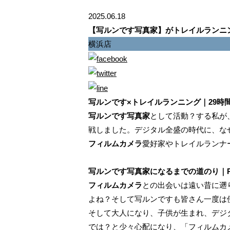
2025.06.18
【写ルンです写真家】がトレイルランニン
横浜店
写ルンです×トレイルランニング｜29時
写ルンです写真家
として活動？する私が、
戦しました。デジタル全盛の時代に、な
フィルムカメラ
愛好家やトレイルランナ
写ルンです写真家になるまでの道のり｜PE
フィルムカメラ
との出会いは遠い昔に遡
よね？そして写ルンですも皆さん一度は
そして大人になり、子供が生まれ、デジ
では？と少々心配になり、「フィルムカ