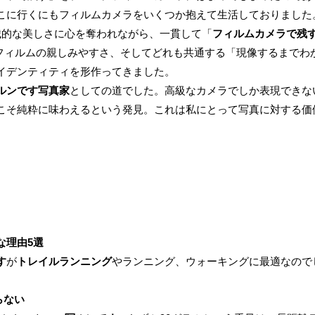
こに行くにもフィルムカメラをいくつか抱えて生活しておりました
械的な美しさに心を奪われながら、一貫して「
フィルムカメラで残
mフィルムの親しみやすさ、そしてどれも共通する「現像するまでわ
イデンティティを形作ってきました。
ルンです写真家
としての道でした。高級なカメラでしか表現できな
こそ純粋に味わえるという発見。これは私にとって写真に対する価
な理由5選
す
が
トレイルランニング
やランニング、ウォーキングに最適なのでし
。
らない