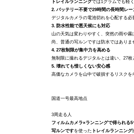
トレイルランニング
では1グラムでも軽
2. バッテリー不要で29時間の長時間レ
デジタルカメラの電池切れを心配する必
3. 防水性能で悪天候にも対応
山の天気は変わりやすく、突然の雨や霧
尚、普通の写ルンですは防水ではありま
4. 27枚制限が集中力を高める
無制限に撮れるデジタルとは違い、27
5. 壊れても惜しくない安心感
高価なカメラを山中で破損するリスクを
国道一号最高地点
3周走る人
フィルムカメラ×ランニングで得られる5
写ルンです
を使った
トレイルランニング