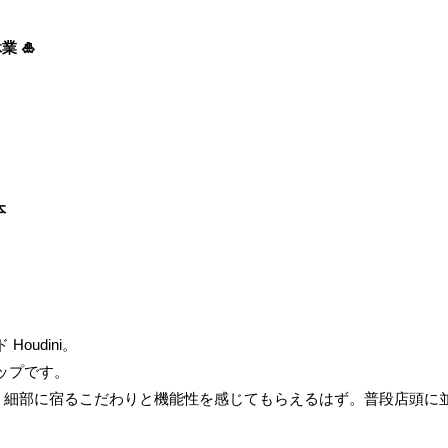
業 🎍
本
oudini。
ップです。
、細部に宿るこだわりと機能性を感じてもらえるはず。普段店頭に並