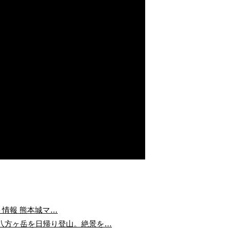
ント情報 熊本城マ…
八方ヶ岳を日帰り登山。絶景を…