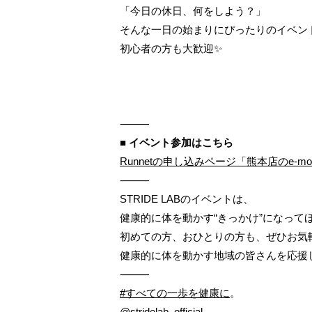
「今日の休日、何をしよう？」
そんな一日の始まりにぴったりのイベン
初心者の方も大歓迎✨
⸻
■ イベント参加はこちら
Runnetの申し込みページ「
熊本店の
e-m
⸻
STRIDE LABのイベントは、
健康的に体を動かす“きっかけ”になって
初めての方、おひとりの方も、ぜひお気
健康的に体を動かす地域の皆さんを応援し
⸻
#すべての一歩を健康に
。
@stridelab_official