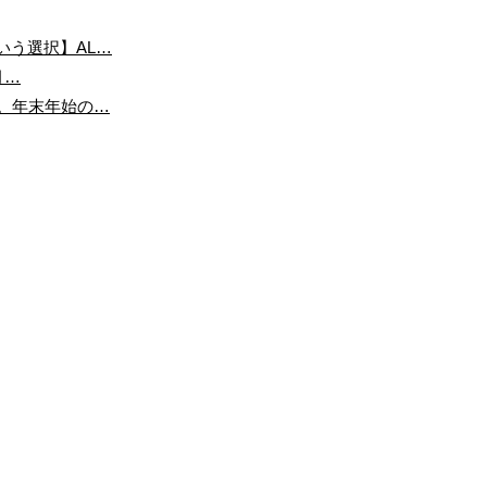
いう選択】AL…
月…
ル。年末年始の…