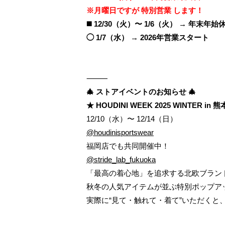
※月曜日ですが 特別営業 します！
◼️ 12/30（火）〜 1/6（火） → 年末年始休
◯ 1/7（水） → 2026年営業スタート
⸻
🎄 ストアイベントのお知らせ 🎄
★ HOUDINI WEEK 2025 WINTER in 熊
12/10（水）〜 12/14（日）
@houdinisportswear
福岡店でも共同開催中！
@stride_lab_fukuoka
「最高の着心地」を追求する北欧ブランド H
秋冬の人気アイテムが並ぶ特別ポップア
実際に“見て・触れて・着て”いただくと