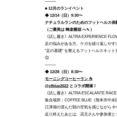
⸻
■ 12月のランイベント
◆ 12/14（日）9:30〜
ナチュラルランのためのフットヘルス体験
（ご褒美は 蜂楽饅頭 へ🍡）
《試し履き》ALTRA EXPERIENCE FLOW
足の悩みがある方、ケガを繰り返しやす
“足の基礎” を整えるフットヘルスキ
😊
⸻
◆ 12/28（日）8:30〜
モーニングコーヒーラン ☕️
@cfblue2022
とコラボ開催！
《試し履き》ALTRA ESCALANTE RACER
集合場所：COFFEE BLUE（熊本市中
江津湖の澄んだ朝の空気を感じながら 6
走り終えたあとは、店主さんや参加者と