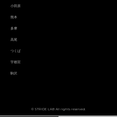
小田原
熊本
多摩
高尾
つくば
宇都宮
駒沢
© STRIDE LAB All rights reserved.