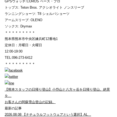
GPSウォッチ:COROS ペース・プロ
トップス: Teton Bros. アクシオライト ノンスリーブ
ランニングショーツ: T8 シェルパショーツ
アームスリーブ: OLENO
ソックス: Drymax
＊＊＊＊＊＊＊＊＊
熊本県熊本市中央区練兵町12番地1
定休日：月曜日・火曜日
12:00-19:00
TEL:096-273-6412
＊＊＊＊＊＊＊＊＊
【熊本スタッフの日帰り登山】小岱山と八方ヶ岳を日帰り登山。絶景
を…
お客さんの阿蘇雪山登山の記録。
最新の記事
2026.08.08
【ナチュラルフットウェアという選択】AL…