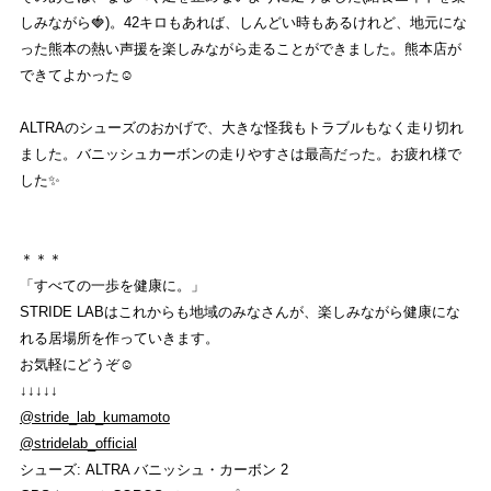
しみながら🍓)。42キロもあれば、しんどい時もあるけれど、地元にな
った熊本の熱い声援を楽しみながら走ることができました。熊本店が
できてよかった☺︎
ALTRAのシューズのおかげで、大きな怪我もトラブルもなく走り切れ
ました。バニッシュカーボンの走りやすさは最高だった。お疲れ様で
した✨
＊＊＊
「すべての一歩を健康に。」
STRIDE LABはこれからも地域のみなさんが、楽しみながら健康にな
れる居場所を作っていきます。
お気軽にどうぞ☺︎
↓↓↓↓↓
@stride_lab_kumamoto
@stridelab_official
シューズ: ALTRA バニッシュ・カーボン 2