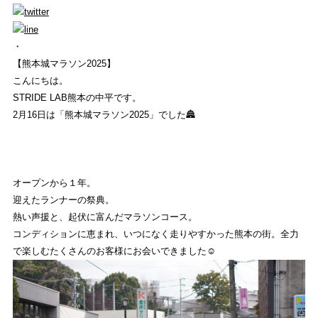
REVIEW
商品レビュー
・
【熊本城マラソン2025】
COLUMN
こんにちは。
STRIDE LAB熊本の中平です。
コラム
2月16日は「熊本城マラソン2025」でした🏯
SHOP
店舗一覧
オープンから１年。
RECRUIT
迎えたランナーの祭典。
採用
熱い声援と、起伏に富んだマラソンコース。
コンディションに恵まれ、いつになく走りやすかった熊本の街。全力
で楽しむたくさんのお客様にお会いできました☺︎
KUMAMOTO
ストライトラボ熊本店
TOP