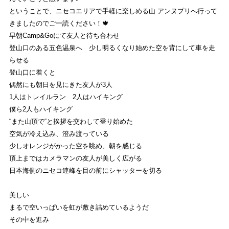
EVENT
ということで、ニセコエリアで手軽に楽しめる山 アンヌプリへ行って
きましたのでご一読ください！🍁
ストライトラボニセコ店独自の最新
イベント
情報
早朝Camp&Goにて友人と待ち合わせ
登山口のある五色温泉へ 少し明るくなり始めた空を背にして車を走
REVIEW
らせる
ストライトラボニセコ店独自の
商品レビュー
登山口に着くと
偶然にも朝日を見にきた友人が3人
STAFFBLOG
1人はトレイルラン 2人はハイキング
僕ら2人もハイキング
ストライトラボニセコ店の
スタッフブログ
“また山頂で“と挨拶を交わして登り始めた
SHOP INFORMATION
空気が冷え込み、澄み渡っている
少しオレンジがかった空を眺め、朝を感じる
ストライトラボニセコ店
店舗情報
頂上まではカメラマンの友人が美しく広がる
日本海側のニセコ連峰を目の前にシャッターを切る
美しい
まるで空いっぱいを虹が敷き詰めているようだ
その中を進み