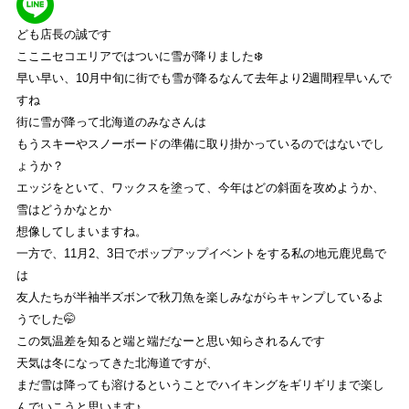
REVIEW
ども店長の誠です
ここニセコエリアではついに雪が降りました❄️
商品レビュー
早い早い、10月中旬に街でも雪が降るなんて去年より2週間程早いんで
すね
COLUMN
街に雪が降って北海道のみなさんは
コラム
もうスキーやスノーボードの準備に取り掛かっているのではないでし
ょうか？
SHOP
エッジをといて、ワックスを塗って、今年はどの斜面を攻めようか、
雪はどうかなとか
店舗一覧
想像してしまいますね。
一方で、11月2、3日でポップアップイベントをする私の地元鹿児島で
RECRUIT
は
採用
友人たちが半袖半ズボンで秋刀魚を楽しみながらキャンプしているよ
うでした🤭
この気温差を知ると端と端だなーと思い知らされるんです
NISEKO
天気は冬になってきた北海道ですが、
ストライトラボニセコ店
TOP
まだ雪は降っても溶けるということでハイキングをギリギリまで楽し
んでいこうと思います♪