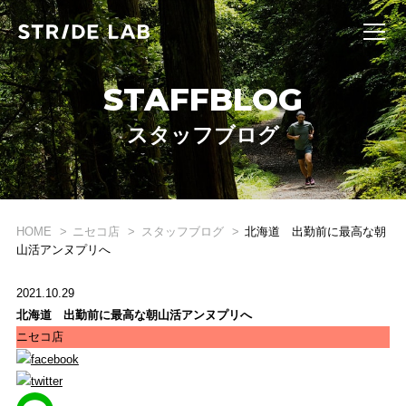
STAFFBLOG
スタッフブログ
WHAT'S STRIDE LAB ?
HOME
ニセコ店
スタッフブログ
北海道 出勤前に最高な朝
山活アンヌプリへ
STRIDE LABとは？
ONLINE SHOP
2021.10.29
北海道 出勤前に最高な朝山活アンヌプリへ
オンライン ショップ
ニセコ店
EVENT
イベント