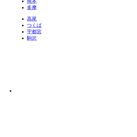
熊本
多摩
高尾
つくば
宇都宮
駒沢