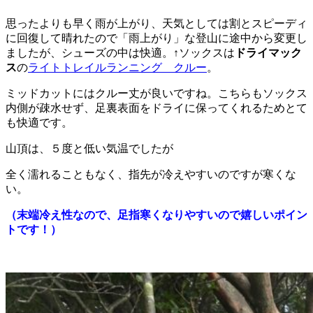
思ったよりも早く雨が上がり、天気としては割とスピーディ
に回復して晴れたので
「雨上がり」な登山に途中から変更し
ましたが、シューズの中は快適。
↑ソックスは
ドライマック
ス
の
ライトトレイルランニング クルー
。
ミッドカットにはクルー丈が良いですね。こちらもソックス
内側が疎水せず、足裏表面をドライに保ってくれるためとて
も快適です。
山頂は、５度と低い気温でしたが
全く濡れることもなく、指先が冷えやすいのですが寒くな
い。
（末端冷え性なので、足指寒くなりやすいので嬉しいポイン
トです！）