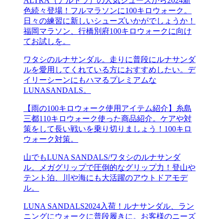
ALTRA（アルトラ）の人気シューズから2024新
色続々登場！フルマラソンに100キロウォーク。
日々の練習に新しいシューズいかがでしょうか！
福岡マラソン、行橋別府100キロウォークに向け
てお試しを。
ワタシのルナサンダル。走りに普段にルナサンダ
ルを愛用してくれている方におすすめしたい。デ
イリーシーンにもハマるプレミアムな
LUNASANDALS。
【雨の100キロウォーク使用アイテム紹介】糸島
三都110キロウォーク使った商品紹介。ケアや対
策をして長い戦いを乗り切りましょう！100キロ
ウォーク対策。
山でもLUNA SANDALS/ワタシのルナサンダ
ル。メガグリップで圧倒的なグリップ力！登山や
テント泊、川や海にも大活躍のアウトドアモデ
ル。
LUNA SANDALS2024入荷！ルナサンダル、ラン
ニングにウォークに普段履きに。お客様のニーズ