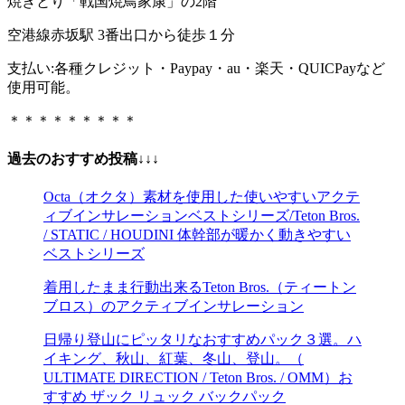
焼きとり「戦国焼鳥家康」の2階
空港線赤坂駅 3番出口から徒歩１分
支払い:各種クレジット・Paypay・au・楽天・QUICPayなど
使用可能。
＊＊＊＊＊＊＊＊＊
過去のおすすめ投稿↓↓↓
Octa（オクタ）素材を使用した使いやすいアクテ
ィブインサレーションベストシリーズ/Teton Bros.
/ STATIC / HOUDINI 体幹部が暖かく動きやすい
ベストシリーズ
着用したまま行動出来るTeton Bros.（ティートン
ブロス）のアクティブインサレーション
日帰り登山にピッタリなおすすめパック３選。ハ
イキング、秋山、紅葉、冬山、登山。（
ULTIMATE DIRECTION / Teton Bros. / OMM）お
すすめ ザック リュック バックパック