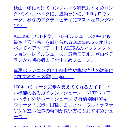
秋山、冬に向けてロングパンツ特集おすすめロン
グパンツ。ハイクに、通勤ランに、100キロウォ
ーク。秋冬のアクティビティにマストなロングパ
ンツ。
ALTRA（アルトラ）トレイルシューズの中でも
最も「安心感」を感じられるOLYMPUS 6(オリン
パス 6)がアップデート！ALTRAのマックスクッ
ショントレイルシューズ、最新モデル。登山ベテ
ランから初心者までおすすめシューズ。
真夏のランニングに！熱中症や脱水症状の対策に
おすすめグッズ②(patagonia ）
100キロウォーク完歩を支えてくれるガイドレイ
ル機能のあるガイダンスシューズ。ALTRA（ア
ルトラ）のサポートシューズで 行橋別府100キロ
ウォーク「完歩」目指しましょう！ウルトラマラ
ソンや立ち仕事の時間が長い方にもおすすめシュ
ーズ。