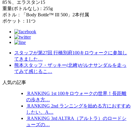
85％、エラスタン15
重量(ボトルなし)：255g
ボトル：「Body Bottle™ III 500」2本付属
ポケット：11つ
スタッフが第27回 行橋別府100キロウォークに参加し
てきました…
熊本スタッフ・ザッキー(北﨑)がルナサンダルを走っ
てみて感じるこ…
人気の記事
RANKING
1st
100キロウォークの世界！長距離
の歩き方…
RANKING
2nd
ランニングを始める方におすすめ
したい、A…
RANKING
3rd
ALTRA（アルトラ）のロードシ
ューズの…