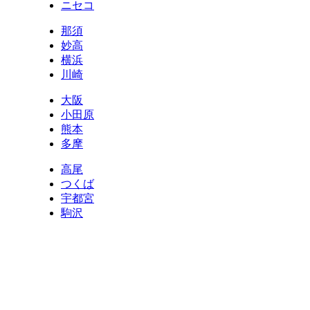
ニセコ
那須
妙高
横浜
川崎
大阪
小田原
熊本
多摩
高尾
つくば
宇都宮
駒沢