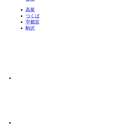
高尾
つくば
宇都宮
駒沢