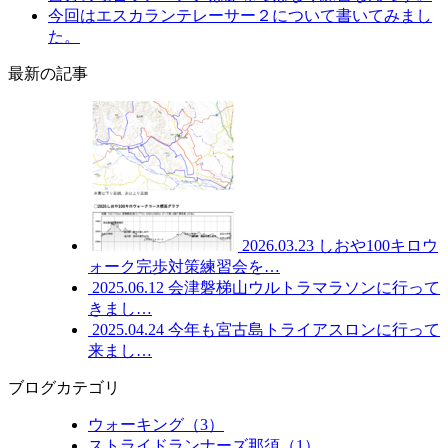
今回はエスカランテレーサー２について書いてみまし
た。
最新の記事
2026.03.23
しおや100キロウ
ォーク完歩対策練習会を…
2025.06.12
会津磐梯山ウルトラマラソンに行って
きまし…
2025.04.24
今年も宮古島トライアスロンに行って
来まし…
ブログカテゴリ
ウォーキング（3）
ストライドランナーズ那須（1）