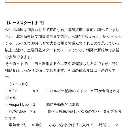
EVENT
ストライトラボ東京本店独自の最新
イベント
情報
【レーススタートまで】
今回の場所は加賀百万石で有名な石川県加賀市。事前に調べていまし
REVIEW
たが、北陸新幹線で加賀温泉まで東京から3時間ちょっと。駅から大会
シャトルバスで30分ほどで大会会場まで運んでくれるので思っている
ストライトラボ東京本店独自の
商品レビュー
以上に近い。土曜日昼スタートのレースですが、朝発の新幹線で余裕
で参加できます。
STAFFBLOG
その前日までに、当日着用するウエアや装備はもちろんですが、特に
ストライトラボ東京本店の
スタッフブログ
補給食はしっかり準備しておきます。今回の補給食は以下の通りで
す。
SHOP INFORMATION
【
レース中】
ストライトラボ東京本店
店舗情報
・V fuel
×３ エネルギー補給のメイン MCTが含有される
ジェル
・Vespa Hyper ×1 脂肪を効率的に燃焼
・POW BAR × 2 食べる感触が欲しくなるのでバータイプもお
すすめ
・塩熱サプリ
×10粒 小さいな小分け袋に入れて、1時間に１.２