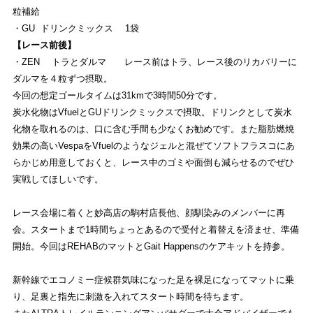
粒補給
・GU
ドリンクミックス 1袋
【レース前後】
・ZEN トラとダルマ レース前はトラ、レース後のリカバリーに
ダルマを４粒ずつ摂取。
今回の想定ゴールタイムは31kmで3時間50分です。
炭水化物はVfuelとGUドリンクミックスで摂取。ドリンクとして炭水
化物を取れるのは、口に含む手間も少なくお勧めです。また脂肪燃焼
効果の高いVespaをVfuelのようなジェルと混ぜてソフトフラスコにあ
らかじめ用意しておくと、レース中のゴミや面倒も減らせるのでぜひ
実戦してほしいです。
レース会場に着くと妙高店の駒村店長他、顔馴染みのメンバーに再
会。スタートまで1時間ちょっとあるので受付と着替えを済ませ、準備
開始。今回はREHABのマットとGait Happensのケアキットを持参。
新幹線でエコノミー症候群気味になった足を裸足になってマットに乗
り、足裏と指先に刺激を入れてスタート時間を待ちます。