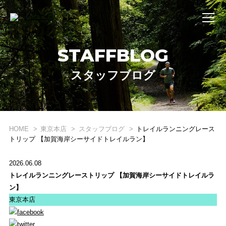
STAFFBLOG
スタッフブログ
HOME
東京本店
スタッフブログ
トレイルランニングレース
WHAT'S STRIDE LAB ?
トリップ 【加賀海岸シーサイドトレイルラン】
STRIDE LABとは？
2026.06.08
ONLINE SHOP
トレイルランニングレーストリップ 【加賀海岸シーサイドトレイルラ
ン】
オンライン ショップ
東京本店
EVENT