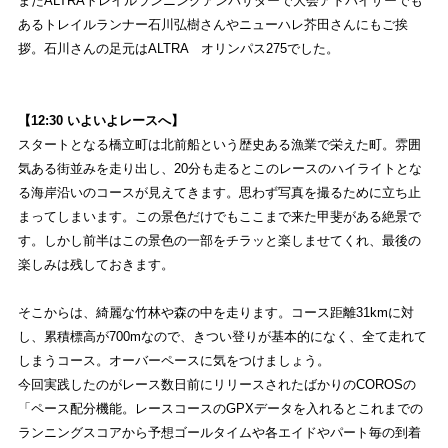
またALTRAトレイルランニングアンバサダーで大会アドバイザーでも
あるトレイルランナー石川弘樹さんやニューハレ芥田さんにもご挨
拶。石川さんの足元はALTRA オリンパス275でした。
【12:30 いよいよレースへ】
スタートとなる橋立町は北前船という歴史ある漁業で栄えた町。雰囲
気ある街並みを走り出し、20分も走るとこのレースのハイライトとな
る海岸沿いのコースが見えてきます。思わず写真を撮るために立ち止
まってしまいます。この景色だけでもここまで来た甲斐がある絶景で
す。しかし前半はこの景色の一部をチラッと楽しませてくれ、最後の
楽しみは残しておきます。
そこからは、綺麗な竹林や森の中を走ります。コース距離31kmに対
し、累積標高が700mなので、きつい登りが基本的になく、全て走れて
しまうコース。オーバーペースに気をつけましょう。
今回実践したのがレース数日前にリリースされたばかりのCOROSの
「ペース配分機能。レースコースのGPXデータを入れるとこれまでの
ランニングスコアから予想ゴールタイムや各エイドやパート毎の到着