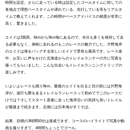
時間を設定。さらに走っている時は設定したゴールタイムに対しての
各地点で理想ペースタイムや遅れている、先行している等をリアルタ
イムで教えてくれます。この時間やペースアドバイスの精度が非常に
高く、驚きました。
エイドは3箇所。6kmから9km毎にあるので、水分も多くを保持して走
る必要もなく、身軽に走れるのもこのレースの魅力でした。片野海岸
のエイドは海をバックする珍しいエイドで景色も最高です。レース途
中、お互いに声をかけた北海道からのトレイルランナーの方に写真を
撮ってもらいました。こんな出会いもトレイルランニングトリップの
楽しみです。
いよいよレースも残り9km。最後のエイドを出ると目の前には片野海
岸が。波打ち際を走るトレイルランレースって初めてでこのレースだ
けでは？そしてスタート直後に走った海岸沿いの気持ち良いトレイル
が最後まで続きます。左側には日本海がすぐそば。
結果、目標の3時間50分は達成できず、コースのハイライトで写真や動
画を撮りすぎて、4時間ちょっとでゴール。