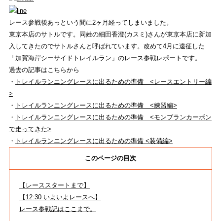
イベント
レース参戦後あっという間に2ヶ月経ってしまいました。
REVIEW
東京本店のサトルです。同姓の細田香澄(カスミ)さんが東京本店に新加
入してきたのでサトルさんと呼ばれています。改めて4月に遠征した
商品レビュー
「加賀海岸シーサイドトレイルラン」のレース参戦レポートです。
COLUMN
過去の記事はこちらから
・
トレイルランニングレースに出るための準備 <レースエントリー編
コラム
>
・
トレイルランニングレースに出るための準備 <練習編>
SHOP
・
トレイルランニングレースに出るための準備 <モンブランカーボン
店舗一覧
で走ってきた>
・
トレイルランニングレースに出るための準備 <装備編>
RECRUIT
このページの目次
採用
【レーススタートまで】
【12:30 いよいよレースへ】
HEAD OFFICE
レース参戦記はここまで。
ストライトラボ東京本店
TOP