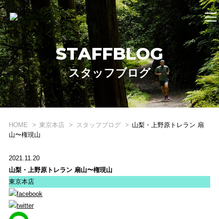
STAFFBLOG
スタッフブログ
WHAT'S STRIDE LAB ?
HOME
東京本店
スタッフブログ
山梨・上野原トレラン 扇
STRIDE LABとは？
山〜権現山
ONLINE SHOP
2021.11.20
オンライン ショップ
山梨・上野原トレラン 扇山〜権現山
東京本店
EVENT
イベント