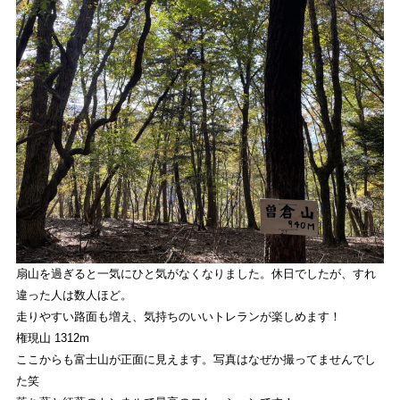
EVENT
ストライトラボ東京本店独自の最新
イベント
情報
REVIEW
ストライトラボ東京本店独自の
商品レビュー
STAFFBLOG
ストライトラボ東京本店の
スタッフブログ
SHOP INFORMATION
ストライトラボ東京本店
店舗情報
扇山を過ぎると一気にひと気がなくなりました。休日でしたが、すれ
違った人は数人ほど。
走りやすい路面も増え、気持ちのいいトレランが楽しめます！
権現山 1312m
ここからも富士山が正面に見えます。写真はなぜか撮ってませんでし
た笑