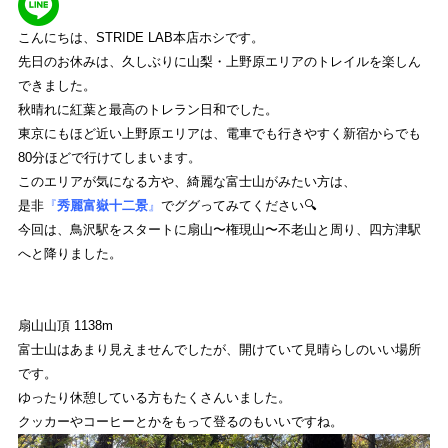
REVIEW
こんにちは、STRIDE LAB本店ホシです。
商品レビュー
先日のお休みは、久しぶりに山梨・上野原エリアのトレイルを楽しん
できました。
COLUMN
秋晴れに紅葉と最高のトレラン日和でした。
コラム
東京にもほど近い上野原エリアは、電車でも行きやすく新宿からでも
80分ほどで行けてしまいます。
SHOP
このエリアが気になる方や、綺麗な富士山がみたい方は、
是非
『
秀麗富嶽十二景
』
でググってみてください🔍
店舗一覧
今回は、鳥沢駅をスタートに扇山〜権現山〜不老山と周り、四方津駅
へと降りました。
RECRUIT
採用
扇山山頂 1138m
富士山はあまり見えませんでしたが、開けていて見晴らしのいい場所
HEAD OFFICE
です。
ゆったり休憩している方もたくさんいました。
ストライトラボ東京本店
TOP
クッカーやコーヒーとかをもって登るのもいいですね。