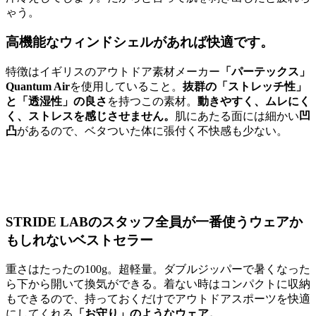
ゃう。
高機能なウィンドシェルがあれば快適です。
特徴はイギリスのアウトドア素材メーカー
「パーテックス」
Quantum Air
を使用していること。
抜群の「ストレッチ性」
と「透湿性」の良さ
を持つこの素材。
動きやすく、ムレにく
く、ストレスを感じさせません。
肌にあたる面には細かい
凹
凸
があるので、ベタついた体に張付く不快感も少ない。
STRIDE LABのスタッフ全員が一番使うウェアか
もしれないベストセラー
重さはたったの100g。超軽量。ダブルジッパーで暑くなった
ら下から開いて換気ができる。着ない時はコンパクトに収納
もできるので、持っておくだけでアウトドアスポーツを快適
にしてくれる
「お守り」のようなウェア。