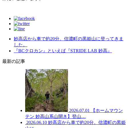
妙高店から車で約20分。信濃町の黒姫山に登ってきま
した。
『BCクロカン』といえば『STRIDE LAB 妙高』
最新の記事
2026.07.01
【ホームマウン
テン 妙高山系山開き】登山…
2026.06.10
妙高店から車で約20分。信濃町の黒姫