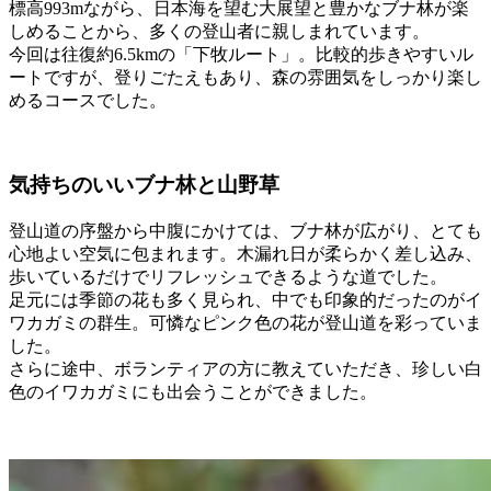
標高993mながら、日本海を望む大展望と豊かなブナ林が楽
しめることから、多くの登山者に親しまれています。
今回は往復約6.5kmの「下牧ルート」。比較的歩きやすいル
ートですが、登りごたえもあり、森の雰囲気をしっかり楽し
めるコースでした。
気持ちのいいブナ林と山野草
登山道の序盤から中腹にかけては、ブナ林が広がり、とても
心地よい空気に包まれます。木漏れ日が柔らかく差し込み、
歩いているだけでリフレッシュできるような道でした。
足元には季節の花も多く見られ、中でも印象的だったのがイ
ワカガミの群生。可憐なピンク色の花が登山道を彩っていま
した。
さらに途中、ボランティアの方に教えていただき、珍しい白
色のイワカガミにも出会うことができました。