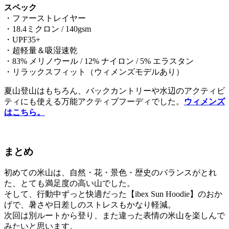
スペック
・ファーストレイヤー
・18.4ミクロン / 140gsm
・UPF35+
・超軽量＆吸湿速乾
・83% メリノウール / 12% ナイロン / 5% エラスタン
・リラックスフィット（ウィメンズモデルあり）
夏山登山はもちろん、バックカントリーや水辺のアクティビ
ティにも使える万能アクティブフーディでした。
ウィメンズ
はこちら。
まとめ
初めての
米山
は、自然・花・景色・歴史のバランスがとれ
た、とても満足度の高い山でした。
そして、行動中ずっと快適だった【ibex Sun Hoodie】のおか
げで、暑さや日差しのストレスもかなり軽減。
次回は別ルートから登り、また違った表情の米山を楽しんで
みたいと思います。