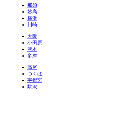
那須
妙高
横浜
川崎
大阪
小田原
熊本
多摩
高尾
つくば
宇都宮
駒沢