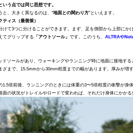
という点では同じ思想です。
うと、大きく異なるのは、“
地面との関わり方
”といえます。
クティス（最善策）
分けて3つに分けることができます。まず、足を側部から上部にか
えてグリップする
「
アウトソール
」
です。このうち、
ALTRAやN
。
ズにはミッドソールがあり、ウォーキングやランニング時に地面に接地
ざまで、15.5mmから30mm程度までの幅があります。厚みが
1.5倍前後、ランニングのときには体重の3〜5倍程度の衝撃が身
路面の状況がトレイルやロードで変われば、それだけ身体にかかる