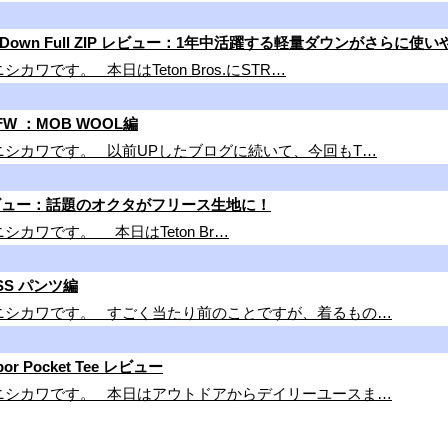
/ Luft Down Full ZIP レビュー：1年中活躍する軽量ダウンがさらに
のニシカワです。 本日はTeton Bros.にSTR…
FW ：MOB WOOL編
IAL のニシカワです。 以前UPしたブログに続いて、今回もT…
Hoody レビュー：話題のオクタがフリース生地に！
 のニシカワです。 本日はTeton Br…
4SS パンツ編
IAL のニシカワです。 すごく当たり前のことですが、着るもの…
r Pocket Tee レビュー
IAL のニシカワです。 本日はアウトドアからデイリーユースま…