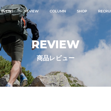
EVENT
REVIEW
COLUMN
SHOP
RECRU
REVIEW
商品レビュー
s