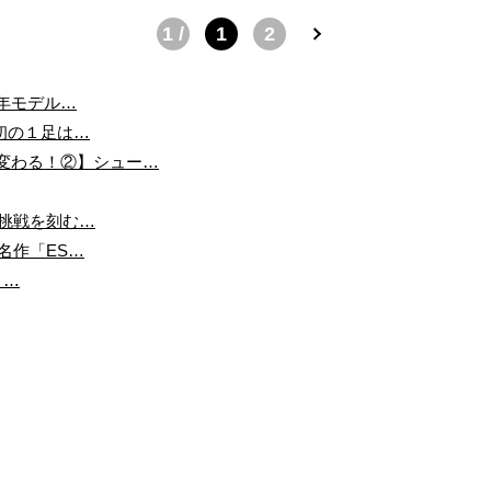
1 /
1
2
2
»
4年モデル…
最初の１足は…
変わる！②】シュー…
の挑戦を刻む…
名作「ES…
 …