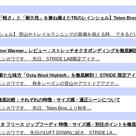
と「耐久性」を兼ね備えたTBのレインシェル】Teton Bros. FEA
シェル】 登山やトレイルランニングの装備を揃える時、 できるだ
/ Teton Warmer」レビュー：ストレッチオクタボンディングを徹底解
L のニシカワです。 先日、STRIDE LAB限定アイテ…
味方「Octa Wool Highloft」を徹底解剖！ STRIDE 限
IAL のニシカワです。 秋冬シーズンの登山やアウトドアアクテ…
インウェア徹底比較：それぞれの特徴・サイズ感・適正シーンについて
 のニシカワです。 先日、Teton Bros.より秋冬…
os. / オクタ フリース ジップフーディ 特徴・サイズ感・別注ポイントを
 のニシカワです。 先日のLUFT DOWNに続き、STRIDE LA…