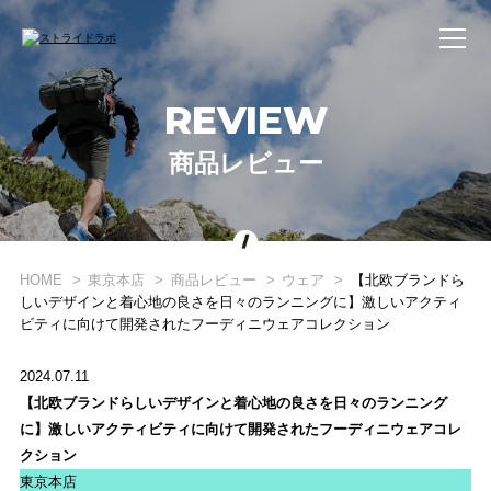
REVIEW
商品レビュー
WHAT'S STRIDE LAB ?
HOME
東京本店
商品レビュー
ウェア
【北欧ブランドら
しいデザインと着心地の良さを日々のランニングに】激しいアクティ
STRIDE LABとは？
ビティに向けて開発されたフーディニウェアコレクション
ONLINE SHOP
2024.07.11
オンライン ショップ
【北欧ブランドらしいデザインと着心地の良さを日々のランニング
に】激しいアクティビティに向けて開発されたフーディニウェアコレ
EVENT
クション
東京本店
イベント