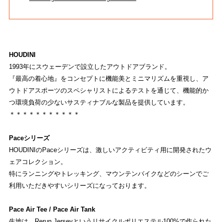
EVENT
ストライトラボ東京本店独自の最新
イベント
情報
REVIEW
HOUDINI
1993年にスウェーデンで設立したアウトドアブランド。
ストライトラボ東京本店独自の
商品レビュー
『最高の着心地』をコンセプトに機能美とミニマリズムを重視し、ア
ウトドアスポーツのスペシャリストによるテストを通じて、機能的か
STAFFBLOG
つ環境負荷の少ないサスティナブルな製品を提供しています。
ストライトラボ東京本店の
スタッフブログ
＊＊＊＊＊＊＊＊＊＊＊
SHOP INFORMATION
Paceシリーズ
ストライトラボ東京本店
店舗情報
HOUDINIのPaceシリーズは、激しいアクティビティ用に開発されたウ
ェアコレクション。
特にランニングやトレッキング、マウンテンバイクなどのシーンでご
利用いただきやすいシリーズになっております。
Pace Air Tee / Pace Air Tank
生地は、Rerun Jerseyというリサイクルポリエステル100%で作られた