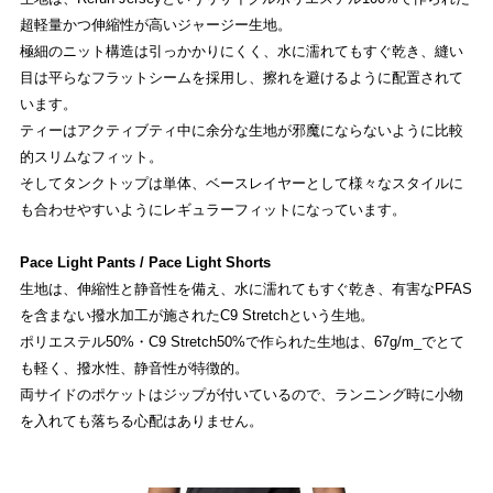
超軽量かつ伸縮性が高いジャージー生地。
極細のニット構造は引っかかりにくく、水に濡れてもすぐ乾き、縫い
目は平らなフラットシームを採用し、擦れを避けるように配置されて
います。
ティーはアクティブティ中に余分な生地が邪魔にならないように比較
的スリムなフィット。
そしてタンクトップは単体、ベースレイヤーとして様々なスタイルに
も合わせやすいようにレギュラーフィットになっています。
Pace Light Pants / Pace Light Shorts
生地は、伸縮性と静音性を備え、水に濡れてもすぐ乾き、有害なPFAS
を含まない撥水加工が施されたC9 Stretchという生地。
ポリエステル50%・C9 Stretch50%で作られた生地は、67g/m_でとて
も軽く、撥水性、静音性が特徴的。
両サイドのポケットはジップが付いているので、ランニング時に小物
を入れても落ちる心配はありません。