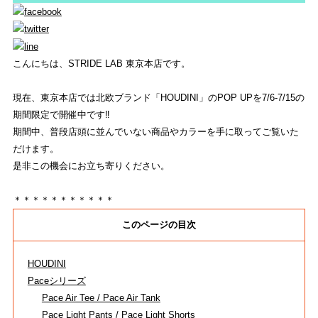
REVIEW
商品レビュー
こんにちは、STRIDE LAB 東京本店です。
COLUMN
現在、東京本店では北欧ブランド「HOUDINI」のPOP UPを7/6-7/15の
コラム
期間限定で開催中です‼︎
期間中、普段店頭に並んでいない商品やカラーを手に取ってご覧いた
SHOP
だけます。
是非この機会にお立ち寄りください。
店舗一覧
＊＊＊＊＊＊＊＊＊＊＊
RECRUIT
このページの目次
採用
HOUDINI
HEAD OFFICE
Paceシリーズ
Pace Air Tee / Pace Air Tank
ストライトラボ東京本店
TOP
Pace Light Pants / Pace Light Shorts