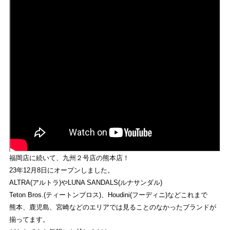
福岡店に続いて、九州２号店の熊本店！
23年12月8日にオープンしました。
ALTRA(アルトラ)やLUNA SANDALS(ルナサンダル)
Teton Bros.(ティートンブロス)、Houdini(フーディニ)などこれまで
熊本、鹿児島、宮崎などのエリアでは見ることのなかったブランドが
揃ってます。