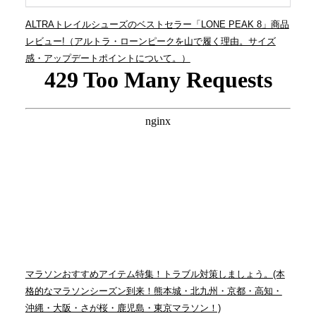
ALTRAトレイルシューズのベストセラー「LONE PEAK 8」商品
レビュー!（アルトラ・ローンピークを山で履く理由。サイズ
感・アップデートポイントについて。）
マラソンおすすめアイテム特集！トラブル対策しましょう。(本
格的なマラソンシーズン到来！熊本城・北九州・京都・高知・
沖縄・大阪・さが桜・鹿児島・東京マラソン！)