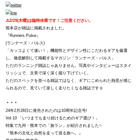
オンライン ショップ
⚠️2/29(木曜)は臨時休業です！ご注意ください。
EVENT
熊本店が雑誌に掲載されました。
イベント
『Runners Pulse』
(ランナーズ・パルス)
REVIEW
「カッコよくて速い！」機能性とデザイン性にこだわるギアを厳選
し、徹底解剖して掲載するマガジン「ランナーズ・パルス」
商品レビュー
ただのランニング雑誌じゃありません。写真やインタビューはスタイ
COLUMN
リッシュで、文章で深く深く掘り下げていく。
ただのスペックを並べる雑誌ではなく、ギアにこめられた熱意が感じ
コラム
られるので、見ていて楽しく走りたくなる雑誌です☺︎
SHOP
＊＊＊
店舗一覧
24年2月28日に発売されたのは10周年記念号!
Vol.10 「いつまでも走り続けるためのギア選び！」
RECRUIT
特集で九州・熊本での「旅ラン」が紹介されました✨
『熊本の文化と自然を走って巡る旅へ。』
採用