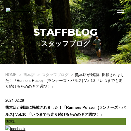
STAFFBLOG
スタッフブログ
HOME
熊本店
スタッフブログ
熊本店が雑誌に掲載されまし
た！『Runners Pulse』 (ランナーズ・パルス) Vol.10 「いつまでも走
り続けるためのギア選び！」
2024.02.29
WHAT'S STRIDE LAB ?
熊本店が雑誌に掲載されました！『Runners Pulse』 (ランナーズ・パ
STRIDE LABとは？
ルス) Vol.10 「いつまでも走り続けるためのギア選び！」
熊本店
ONLINE SHOP