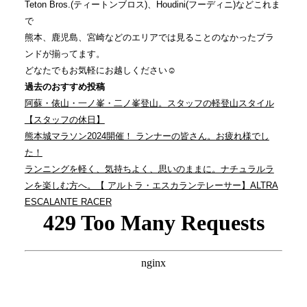
Teton Bros.(ティートンブロス)、Houdini(フーディニ)などこれま
で
熊本、鹿児島、宮崎などのエリアでは見ることのなかったブラ
ンドが揃ってます。
どなたでもお気軽にお越しください☺️
過去のおすすめ投稿
阿蘇・俵山・一ノ峯・二ノ峯登山。スタッフの軽登山スタイル
【スタッフの休日】
熊本城マラソン2024開催！ ランナーの皆さん。お疲れ様でし
た！
ランニングを軽く、気持ちよく、思いのままに。ナチュラルラ
ンを楽しむ方へ。【 アルトラ・エスカランテレーサー】ALTRA
ESCALANTE RACER