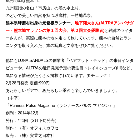
風光明媚な熊本市。
九州屈指の名山「市房山」の麓の水上村。
のどかで美しい自然を持つ球磨村、一勝地温泉。
KUMAMOTO
熊本県球磨村出身の元箱根ランナー、
地下翔太さん(ALTRAアンバサダ
ストライトラボ熊本店
TOP
ー・熊本城マラソンの第１回大会、第２回大会優勝者)
と雑誌のライタ
ーさんが、実際に熊本の地を走って旅しています。熊本の自然とラン
EVENT
ニングを取り入れた、旅の写真と文章をぜひご覧ください。
ストライトラボ熊本店独自の最新
イベント
情報
他にもLUNA SANDALSの創業者「ベアフット・テッド」の来日インタ
REVIEW
ビューや、ALTRAの近日発売予定の要注目トレイルシューズ(!!!)など、
気になる情報がたくさん掲載されています。要チェック！
ストライトラボ熊本店独自の
商品レビュー
2月28日発売 定価:990円
あたらしいギアで、あたらしい季節も楽しんでいきましょう。
STAFFBLOG
（中平）
ストライトラボ熊本店の
スタッフブログ
「Runners Pulse Magazine（ランナーズパルス マガジン）」
創刊：2014年12月
SHOP INFORMATION
発行：年1回（2月下旬発売）
制作：（有）オフィスカワセ
ストライトラボ熊本店
店舗情報
販売：
（株）実業之日本社