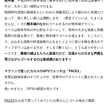
熊本城
。平成28年の熊本地震で被害を受けた熊本城で現在は改修中で
すが、大きく広い城郭はそのまま。
SHOP
戦国時代屈指の築城名人といわれた加藤清正により築かれた名城だけ
店舗一覧
あって、強く美しい姿には感動します。（歴史ファンには、たまりま
せんな。）その
熊本城のなかに
ゴールするのが熊本城マラソン。
RECRUIT
コースは熊本市街の中心部をスタートして、郊外の大きな道路と田園
風景の応援を受けて、最後に熊本城でゴールを迎えます。ところどこ
採用
ろ、おおきな道路や鉄道線路の上をまたぐように架ける橋を通るので
アップダウンはありますが、そこまで酷くない。とても走りやすいコ
ースです。
最後の城はもちろん坂道だけど、沿道からの大きな声援を
STRIDE LAB FUKUOKA
受けながらゴールするのは達成感があります☺︎
ストライトラボ福岡店
TOP
マラソンで使ったカロスのGPSウォッチは「PACE2」
EVENT
世界記録保持者のキプチョゲや、世界中のアスリートに愛されている
ストライトラボ福岡店独自の最新
イベント
情報
モデル。
使いやすさと、GPSの精度が売りです。
REVIEW
PACE2
をお店で買ってくれていたお客さんとゴール地点で撮影。
ストライトラボ福岡店独自の
商品レビュー