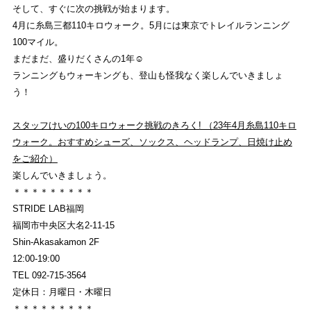
そして、すぐに次の挑戦が始まります。
4月に糸島三都110キロウォーク。5月には東京でトレイルランニング
100マイル。
まだまだ、盛りだくさんの1年☺︎
ランニングもウォーキングも、登山も怪我なく楽しんでいきましょ
う！
スタッフけいの100キロウォーク挑戦のきろく! （23年4月糸島110キロ
ウォーク。おすすめシューズ、ソックス、ヘッドランプ、日焼け止め
をご紹介）
楽しんでいきましょう。
＊＊＊＊＊＊＊＊＊
STRIDE LAB福岡
福岡市中央区大名2-11-15
Shin-Akasakamon 2F
12:00-19:00
TEL 092-715-3564
定休日：月曜日・木曜日
＊＊＊＊＊＊＊＊＊