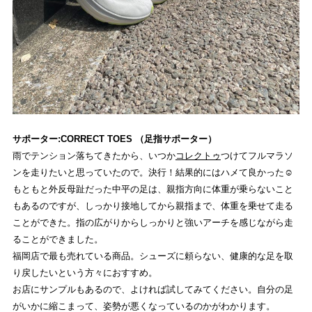
サポーター:CORRECT TOES （足指サポーター）
雨でテンション落ちてきたから、いつか
コレクトゥ
つけてフルマラソ
ンを走りたいと思っていたので。決行！結果的にはハメて良かった☺︎
もともと外反母趾だった中平の足は、親指方向に体重が乗らないこと
もあるのですが、しっかり接地してから親指まで、体重を乗せて走る
ことができた。指の広がりからしっかりと強いアーチを感じながら走
ることができました。
福岡店で最も売れている商品。シューズに頼らない、健康的な足を取
り戻したいという方々におすすめ。
お店にサンプルもあるので、よければ試してみてください。自分の足
がいかに縮こまって、姿勢が悪くなっているのかがわかります。