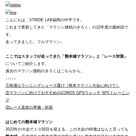
こんにちは、STRIDE LAB福岡の中平です。
WHAT'S STRIDE LAB ?
これまで更新してきた「マラソン挑戦のきろく」の22年度の最終回で
STRIDE LABとは？
す。
走ってきました、フルマラソン。
ONLINE SHOP
ここではスタッフが走ってきた「熊本城マラソン」と「レース対策」
オンライン ショップ
についてご紹介します。
過去のマラソン挑戦のきろくはこちらから。
EVENT
↓↓↓↓↓
イベント
①快適なランニングシューズ選び（熊本マラソン大会に向けて）
②マラソンに向けておすすめのCOROS GPSウォッチ,SPCトレーニン
REVIEW
グ
商品レビュー
③レース直前の準備・対策
COLUMN
はじめての熊本城マラソン
2023年の大会で１０回目を迎える、この大会の特徴はなんと言っても
コラム