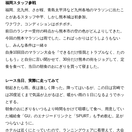
福岡スタッフ参戦
STAFFBLOG
福岡、北九州、さが桜、青島太平洋など九州各地のマラソンに出たこ
ストライトラボ福岡店の
スタッフブログ
とがあるスタッフ中平、しかし熊本城は初参加。
ワクワク。コンディションはボチボチ。
SHOP INFORMATION
前日のランナー受付の時点から熊本市の空の色がどんよりしてきた。
今回の熊本マラソンは雨でした。こればっかりはどうしようもない
ストライトラボ福岡店
店舗情報
し、みんな条件は一緒☺︎
自身10回目のマラソン大会を『できるだけ怪我とトラブルなく、たの
しもう』と自分に言い聞かせて、30分だけ熊本の街をジョグして、定
食を食べて、当日の朝食のおにぎりを買って寝ました。
レース当日、実際に走ってみて
朝起きたら雨。夜は激しく降った。降ってはいるが、この日は宮崎で
は20度近くまで気温が上がるほど、暖かい雨の１日になるようでホッ
とする。
朝食のおにぎりをいつもより時間をかけて咀嚼して食べ、用意してい
た補給食「GU」のエナジードリンクと「SPURT」も予め飲む。足が
つらないように。
ホテルは近くにとっていたので、ランニングウェアに着替えて、大会