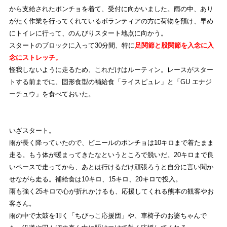
から支給されたポンチョを着て、受付に向かいました。雨の中、あり
がたく作業を行ってくれているボランティアの方に荷物を預け、早め
にトイレに行って、のんびりスタート地点に向かう。
スタートのブロックに入って30分間、特に
足関節と股関節を入念に入
念にストレッチ。
怪我しないように走るため、これだけはルーティン。レースがスター
トする前までに、固形食型の補給食「ライスピュレ」と「GU エナジ
ーチュウ」を食べておいた。
いざスタート。
雨が長く降っていたので、ビニールのポンチョは10キロまで着たまま
走る。もう体が暖まってきたなというところで脱いだ。20キロまで良
いペースで走ってから、あとは行けるだけ頑張ろうと自分に言い聞か
せながら走る。補給食は10キロ、15キロ、20キロで投入。
雨も強く25キロで心が折れかけるも、応援してくれる熊本の観客やお
客さん。
雨の中で太鼓を叩く「ちびっこ応援団」や、車椅子のお婆ちゃんで