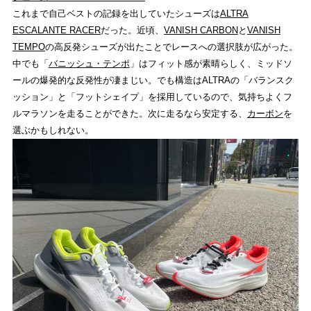
これまで自己ベストの記録を出していたシューズは
ALTRA
ESCALANTE RACER
だった。近頃、
VANISH CARBON
と
VANISH
TEMPO
の高反発シューズが出たことでレースへの選択肢が広がった。
中でも「
バニッシュ・テンポ
」はフィット感が素晴らしく、ミッドソ
ールの爆発的な反発性が凄まじい。でも構造はALTRAの「バランスク
ッション」と「フットシェイプ」を採用しているので、気持ちよくフ
ルマラソンを走ることができた。次に走るなら安定する、
カーボン
を
選ぶかもしれない。