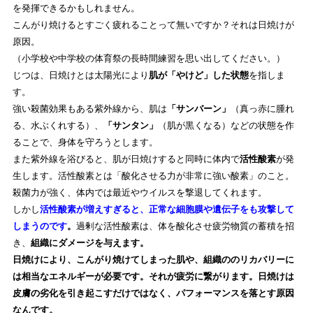
を発揮できるかもしれません。
こんがり焼けるとすごく疲れることって無いですか？それは日焼けが
原因。
（小学校や中学校の体育祭の長時間練習を思い出してください。）
じつは、日焼けとは太陽光により
肌が「やけど」した状態
を指しま
す。
強い殺菌効果もある紫外線から、肌は
「サンバーン」
（真っ赤に腫れ
る、水ぶくれする）、
「サンタン」
（肌が黒くなる）などの状態を作
ることで、身体を守ろうとします。
また紫外線を浴びると、肌が日焼けすると同時に体内で
活性酸素
が発
生します。活性酸素とは「酸化させる力が非常に強い酸素」のこと。
殺菌力が強く、体内では最近やウイルスを撃退してくれます。
しかし
活性酸素が増えすぎると、正常な細胞膜や遺伝子をも攻撃して
しまうのです
。
過剰な活性酸素は、体を酸化させ疲労物質の蓄積を招
き、
組織にダメージを与えます。
日焼けにより、こんがり焼けてしまった肌や、組織ののリカバリーに
は相当なエネルギーが必要です。それが疲労に繋がります。
日焼けは
皮膚の劣化を引き起こすだけではなく、パフォーマンスを落とす原因
なんです。