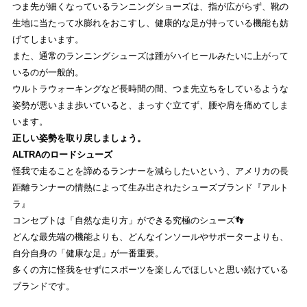
つま先が細くなっているランニングショーズは、指が広がらず、靴の
生地に当たって水膨れをおこすし、健康的な足が持っている機能も妨
げてしまいます。
また、通常のランニングシューズは踵がハイヒールみたいに上がって
いるのが一般的。
ウルトラウォーキングなど長時間の間、つま先立ちをしているような
姿勢が悪いまま歩いていると、まっすぐ立てず、腰や肩を痛めてしま
います。
正しい姿勢を取り戻しましょう。
ALTRAのロードシューズ
怪我で走ることを諦めるランナーを減らしたいという、アメリカの長
距離ランナーの情熱によって生み出されたシューズブランド『アルト
ラ』
コンセプトは「自然な走り方」ができる究極のシューズ👣
どんな最先端の機能よりも、どんなインソールやサポーターよりも、
自分自身の「健康な足」が一番重要。
多くの方に怪我をせずにスポーツを楽しんでほしいと思い続けている
ブランドです。