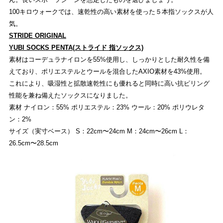
100キロウォークでは、速乾性の高い素材を使った５本指ソックスが人
気。
STRIDE ORIGINAL
YUBI SOCKS PENTA(ストライド 指ソックス)
素材はコーデュラナイロンを55%使用し、しっかりとした耐久性を備
えており、ポリエステルとウールを混合したAXIO素材を43%使用。
これにより、吸湿性と拡散速乾性にも優れると同時に高い抗ピリング
性能を兼ね備えたソックスになりました。
素材 ナイロン：55% ポリエステル：23% ウール：20% ポリウレタ
ン：2%
サイズ（実寸ベース） S：22cm〜24cm M：24cm〜26cm L：
26.5cm〜28.5cm