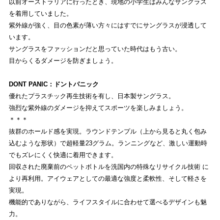
以前オーストラリアに行ったとき、現地の小学生はみんなサングラス
を着用していました。
紫外線が強く、目の色素が薄い方々にはすでにサングラスが浸透して
います。
サングラスをファッションだと思っていた時代はもう古い。
目からくるダメージを防ぎましょう。
DONT PANIC：ドントパニック
優れたプラスチック再生技術を有し、日本製サングラス。
強烈な紫外線のダメージを抑えてスポーツを楽しみましょう。
＊＊＊
抜群のホールド感を実現。ラウンドテンプル（上から見ると丸く包み
込むような形状）で超軽量23グラム。ランニングなど、激しい運動時
でもズレにくく快適に着用できます。
回収された廃棄前のペットボトルを洗国内の特殊なリサイクル技術 に
より再利用。アイウェアとしての最適な強度と柔軟性、そして軽さを
実現。
機能的でありながら、ライフスタイルに合わせて選べるデザインも魅
力。