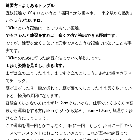
練習方・よくあるトラブル
直線距離で100キロというと「福岡市から熊本市」「東京駅から熱海」
が
ちょうど100キロ。
100kmという距離は、とてつもない距離。
でもちゃんと練習をすれば、多くの方が完歩できる距離
です。
ですが、練習を全くしないで完歩できるような距離ではないことも事
実です。
100kmのために行った練習方法について解説します。
１歩く姿勢を見直し、歩き出す。
まずは立ち止まったまま、まっすぐ立ちましょう。あれば鏡やガラス
でチェック。
腰が曲がったり、膝が折れて、腰が落ちてしまったまま長く歩いてい
ると、怪我の原因になります。
普段全く歩かない方はまず1〜2kmぐらいから、仕事でよく歩く方や普
段から運動をする方は5kmぐらいから始め、5km〜10kmが無理なく歩
けるようにしましょう。
この運動を週一回とかではなく、3日に一回、もしくは2日に一回のペ
ースでコンスタントにおこなっていきます。これが基本の練習にな