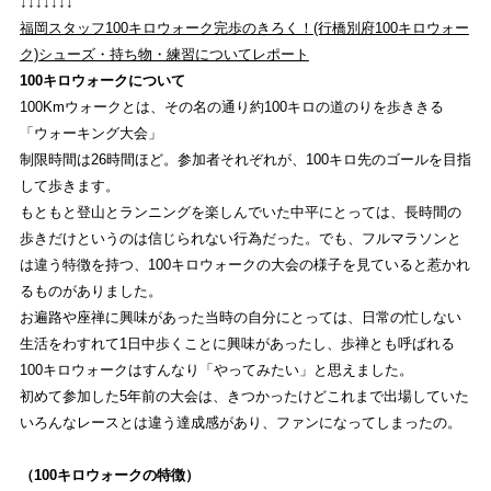
↓↓↓↓↓↓↓
福岡スタッフ100キロウォーク完歩のきろく！(行橋別府100キロウォー
SHOP
ク)シューズ・持ち物・練習についてレポート
店舗一覧
100キロウォークについて
100Kmウォークとは、その名の通り約100キロの道のりを歩ききる
RECRUIT
「ウォーキング大会」
制限時間は26時間ほど。参加者それぞれが、100キロ先のゴールを目指
採用
して歩きます。
もともと登山とランニングを楽しんでいた中平にとっては、長時間の
歩きだけというのは信じられない行為だった。でも、フルマラソンと
STRIDE LAB FUKUOKA
は違う特徴を持つ、100キロウォークの大会の様子を見ていると惹かれ
ストライトラボ福岡店
TOP
るものがありました。
お遍路や座禅に興味があった当時の自分にとっては、日常の忙しない
EVENT
生活をわすれて1日中歩くことに興味があったし、歩禅とも呼ばれる
ストライトラボ福岡店独自の最新
イベント
情報
100キロウォークはすんなり「やってみたい」と思えました。
初めて参加した5年前の大会は、きつかったけどこれまで出場していた
REVIEW
いろんなレースとは違う達成感があり、ファンになってしまったの。
ストライトラボ福岡店独自の
商品レビュー
（100キロウォークの特徴）