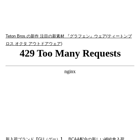
Teton Bros.の新作 注目の新素材 『グラフェン』ウェア(ティートンブ
ロス オクタ アウトドアウェア)
新入荷ブランド【GU（グー）】 BCAA配合の新しい補給食入荷。