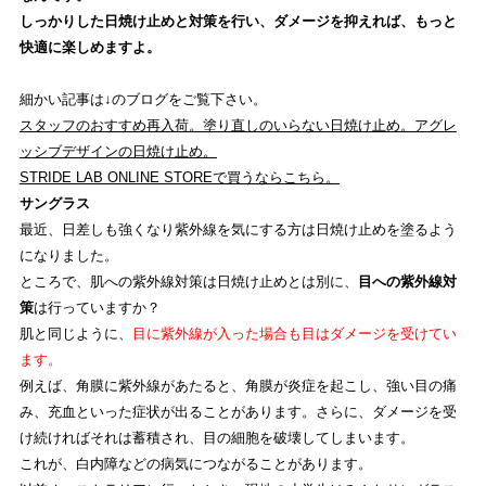
しっかりした日焼け止めと対策を行い、ダメージを抑えれば、もっと
快適に楽しめますよ。
細かい記事は↓のブログをご覧下さい。
スタッフのおすすめ再入荷。塗り直しのいらない日焼け止め。アグレ
ッシブデザインの日焼け止め。
STRIDE LAB ONLINE STOREで買うならこちら。
サングラス
最近、日差しも強くなり紫外線を気にする方は日焼け止めを塗るよう
になりました。
ところで、肌への紫外線対策は日焼け止めとは別に、
目への紫外線対
策
は行っていますか？
肌と同じように、
目に紫外線が入った場合も目はダメージを受けてい
ます。
例えば、角膜に紫外線があたると、角膜が炎症を起こし、強い目の痛
み、充血といった症状が出ることがあります。さらに、ダメージを受
け続ければそれは蓄積され、目の細胞を破壊してしまいます。
これが、白内障などの病気につながることがあります。