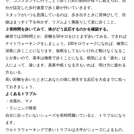
り、コンスタントに行うことで歩くための筋肉が徐々に鍛えられ、自
分が設定した歩行速度で歩く癖が付いていきます。
スタッフがいつも意識しているのは、歩き出すときに背伸びして、目
線はまっすぐ下を向かず、リズムよく腕振りして楽に歩くこと。
２長時間を歩いてみて、体がどう反応するのかを確認する。
練習では10時間とか、距離を50キロをひとまず歩いてみる。できれば
ナイトウォーキングをしましょう。100キロウォークになれば、確実に
深夜に歩くことになります。仮眠をしてもいいけれど動けなくなるこ
とが多いので、基本は徹夜で歩くことになる。眠気による「疲れ」は
人によって、違います。真夜中眠くなる方もいれば、明け方に疲れる
方もいる。
長い距離を歩いたときにあなたの体に発生する反応を大会までに知っ
ておきましょう。
よくあるトラブル
・水脹れ、マメ
・ランニング障害
自分に合っていないシューズを長時間履いていると、トラブルになり
ます。
ウルトラウォーキングで多いトラブルは大半がシューズによるもの。