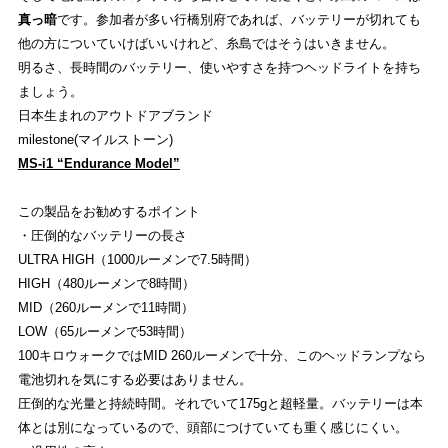
真っ暗
です。参加者が多い行橋別府であれば、バッテリーが切れても
他の方についていけばいいけれど、糸島ではそうはいきません。
明るさ、長時間のバッテリー、使いやすさを持つヘッドライトを持ち
ましょう。
日本生まれのアウトドアブランド
milestone(マイルストーン)
MS-i1 “Endurance Model”
この製品をお勧めするポイント
・圧倒的なバッテリーの長さ
ULTRA HIGH（1000ルーメンで7.5時間）
HIGH（480ルーメンで8時間）
MID（260ルーメンで11時間）
LOW（65ルーメンで53時間）
100キロウォークではMID 260ルーメンで十分、このヘッドランプなら
電池切れを気にする必要はありません。
圧倒的な光量と持続時間。それでいて175gと超軽量。バッテリーは本
体とは別になっているので、頭部につけていても重く感じにくい。