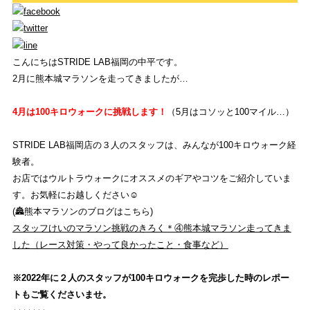
WHAT'S STRIDE LAB ?
こんにちはSTRIDE LAB福岡の中平です。
STRIDE LABとは？
2月に熊本城マラソンを走ってきましたが…
ONLINE SHOP
4月は100キロウォークに挑戦します！
（5月はコソッと100マイル…）
オンライン ショップ
STRIDE LAB福岡店の３人のスタッフは、みんなが100キロウォーク経
験者。
EVENT
お店ではウルトラウォークにオススメのギアやコツをご紹介していま
イベント
す。お気軽にお越しください☺︎
(🏯熊本マラソンのブログはこちら)
REVIEW
スタッフけいのマラソン挑戦のきろく＊④熊本城マラソン走ってきま
商品レビュー
した（レース対策・やって良かったこと・食事など）
COLUMN
※2022年に２人のスタッフが100キロウォークを完歩した時のレポー
トもご覧くださいませ。
コラム