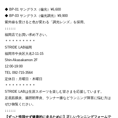
◆ BP-01 サングラス（偏光）¥6,600
◆ BP-03 サングラス（偏光調光）¥9,900
紫外線を受けると色が変わる「調光レンズ」を採用。
↓↓↓↓↓↓
福岡店でお買い求め下さい。
＊＊＊＊＊＊＊＊＊
STRIDE LAB福岡
福岡市中央区大名2-11-15
Shin-Akasakamon 2F
12:00-19:00
TEL 092-715-3564
定休日：月曜日・木曜日
＊＊＊＊＊＊＊＊＊
STRIDE LABは生涯スポーツを楽しむ皆さまを応援しています。
足底筋膜炎、腸脛靭帯炎、ランナー膝などランニング障害に悩む方は
ぜひ御覧ください。
↓↓↓↓↓↓
【ずっと怪我せず健康的に走るために】正しいランニングフォームで