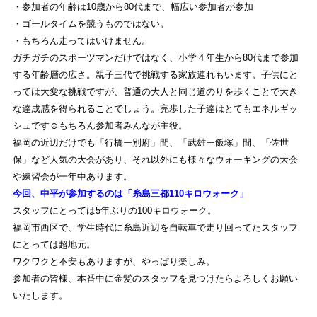
・参加者の年齢は10歳から80代まで、幅広い参加者が参加
STAFFBLOG
・ゴールタイムを競うものではない。
ストライトラボ福岡店の
スタッフブログ
・もちろん走ってはいけません。
ガチガチのスポーツマンだけではなく、小学４年生から80代まで参加
SHOP INFORMATION
する年齢層の広さ。親子三代で挑戦する家族連れもいます。子供にと
っては大変な挑戦ですが、普通の大人と同じ道のりを歩くことで大き
ストライトラボ福岡店
店舗情報
な達成感を得られることでしょう。完歩した子達はとてもエネルギッ
シュです☺︎もちろん参加者みんなが主役。
福岡の近辺だけでも「行橋ー別府」間、「武雄ー飯塚」間、「佐世
保」など人気の大会があり、それ以外にも様々なウォーキングの大会
や練習会が一年中あります。
今回、中平が参加するのは「糸島三都110キロウォーク」
スタッフにとっては5年ぶりの100キロウォーク。
福岡市西区で、学生時代に糸島近辺を自転車で走り回ってたスタッフ
にとっては超地元。
ワクワクと不安もありますが、やっぱり楽しみ。
参加者の皆様、本番中に金髪のスタッフを見つけたらよろしくお願い
いたします。